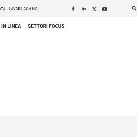
Seguici in rete
Ce
ATA
LAVORA CON NOI
 IN LINEA
SETTORI FOCUS