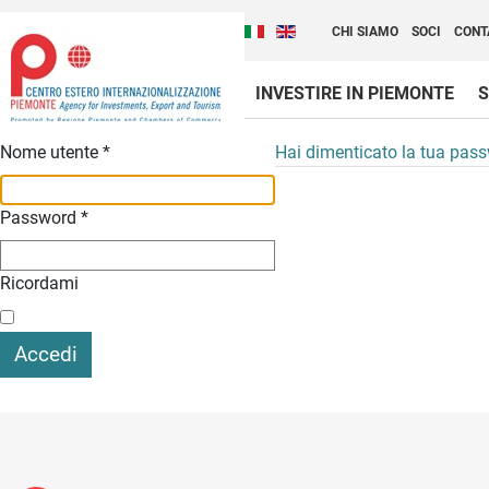
Cambia la lingua del sito
Scopri Centro Estero 
Italiano (Italia)
English (United Kingdom
CHI SIAMO
SOCI
CONT
INVESTIRE IN PIEMONTE
S
Contenuti Principali
Nome utente
*
Hai dimenticato la tua pas
Password
*
Ricordami
Accedi