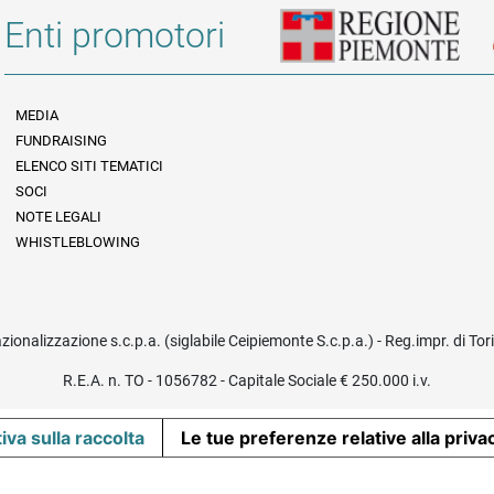
Enti promotori
MEDIA
FUNDRAISING
Informazioni legali e trasparenza
ELENCO SITI TEMATICI
SOCI
NOTE LEGALI
WHISTLEBLOWING
azionalizzazione s.c.p.a. (siglabile Ceipiemonte S.c.p.a.) - Reg.impr. di To
R.E.A. n. TO - 1056782 - Capitale Sociale € 250.000 i.v.
iva sulla raccolta
Le tue preferenze relative alla priva