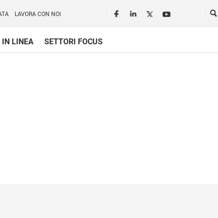
Seguici in rete
Ce
ATA
LAVORA CON NOI
 IN LINEA
SETTORI FOCUS