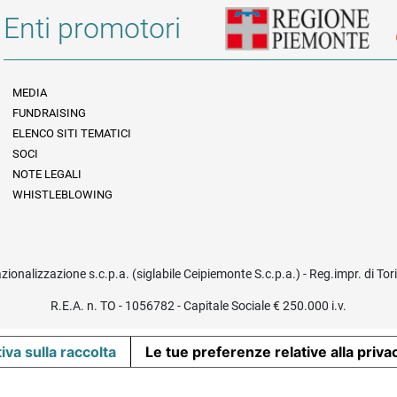
Enti promotori
MEDIA
FUNDRAISING
Informazioni legali e trasparenza
ELENCO SITI TEMATICI
SOCI
NOTE LEGALI
WHISTLEBLOWING
azionalizzazione s.c.p.a. (siglabile Ceipiemonte S.c.p.a.) - Reg.impr. di To
R.E.A. n. TO - 1056782 - Capitale Sociale € 250.000 i.v.
iva sulla raccolta
Le tue preferenze relative alla priva