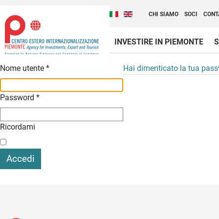
Cambia la lingua del sito
Scopri Centro Estero 
Italiano (Italia)
English (United Kingdom
CHI SIAMO
SOCI
CONT
INVESTIRE IN PIEMONTE
S
Contenuti Principali
Nome utente
*
Hai dimenticato la tua pas
Password
*
Ricordami
Accedi