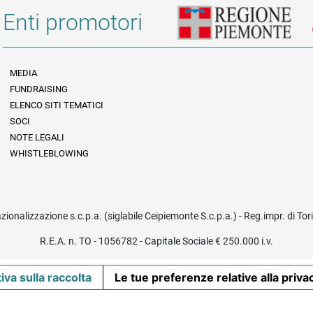
Enti promotori
MEDIA
FUNDRAISING
Informazioni legali e trasparenza
ELENCO SITI TEMATICI
SOCI
NOTE LEGALI
WHISTLEBLOWING
azionalizzazione s.c.p.a. (siglabile Ceipiemonte S.c.p.a.) - Reg.impr. di To
R.E.A. n. TO - 1056782 - Capitale Sociale € 250.000 i.v.
iva sulla raccolta
Le tue preferenze relative alla priva