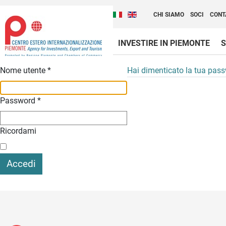
Cambia la lingua del sito
Scopri Centro Estero 
Italiano (Italia)
English (United Kingdom
CHI SIAMO
SOCI
CONT
INVESTIRE IN PIEMONTE
S
Contenuti Principali
Nome utente
*
Hai dimenticato la tua pas
Password
*
Ricordami
Accedi