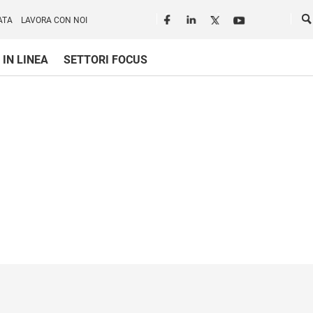
Seguici in rete
Ce
ATA
LAVORA CON NOI
 IN LINEA
SETTORI FOCUS