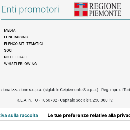
Enti promotori
MEDIA
FUNDRAISING
Informazioni legali e trasparenza
ELENCO SITI TEMATICI
SOCI
NOTE LEGALI
WHISTLEBLOWING
azionalizzazione s.c.p.a. (siglabile Ceipiemonte S.c.p.a.) - Reg.impr. di To
R.E.A. n. TO - 1056782 - Capitale Sociale € 250.000 i.v.
iva sulla raccolta
Le tue preferenze relative alla priva