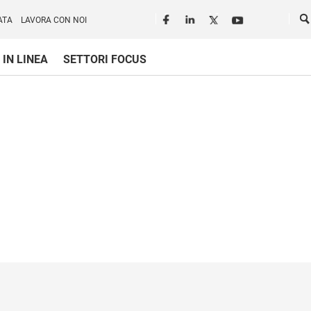
Seguici in rete
Ce
ATA
LAVORA CON NOI
 IN LINEA
SETTORI FOCUS