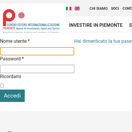
Cambia la lingua del sito
Scopri Centro Estero 
Italiano (Italia)
English (United Kingdom
CHI SIAMO
SOCI
CONT
INVESTIRE IN PIEMONTE
S
Contenuti Principali
Nome utente
*
Hai dimenticato la tua pas
Password
*
Ricordami
Accedi