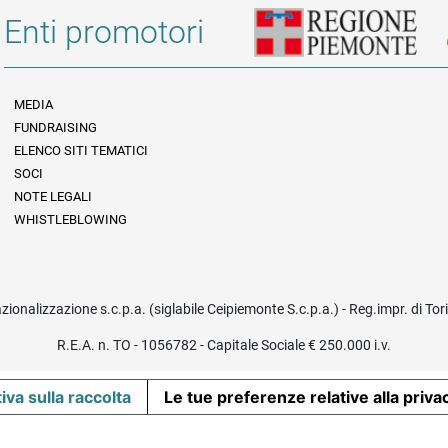
Enti promotori
MEDIA
FUNDRAISING
Informazioni legali e trasparenza
ELENCO SITI TEMATICI
SOCI
NOTE LEGALI
WHISTLEBLOWING
azionalizzazione s.c.p.a. (siglabile Ceipiemonte S.c.p.a.) - Reg.impr. di To
R.E.A. n. TO - 1056782 - Capitale Sociale € 250.000 i.v.
iva sulla raccolta
Le tue preferenze relative alla priva