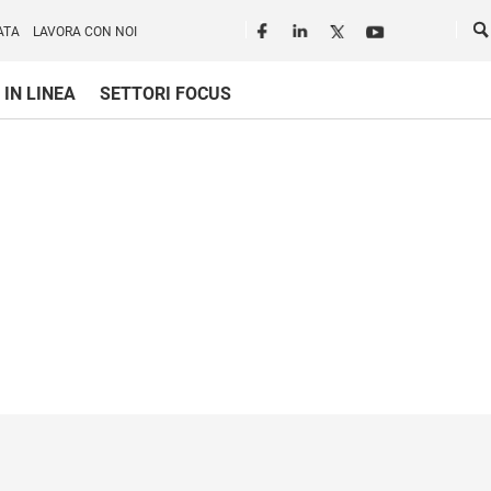
Seguici in rete
Ce
ATA
LAVORA CON NOI
 IN LINEA
SETTORI FOCUS