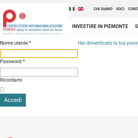
Cambia la lingua del sito
Scopri Centro Estero 
Italiano (Italia)
English (United Kingdom
CHI SIAMO
SOCI
CONT
INVESTIRE IN PIEMONTE
S
Contenuti Principali
Nome utente
*
Hai dimenticato la tua pas
Password
*
Ricordami
Accedi