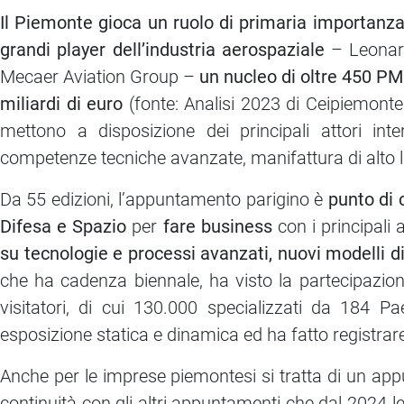
Il Piemonte gioca un ruolo di primaria importanza 
grandi player dell’industria aerospaziale
– Leonard
Mecaer Aviation Group –
un nucleo di oltre 450 PM
miliardi di euro
(fonte: Analisi 2023 di Ceipiemont
mettono a disposizione dei principali attori inte
competenze tecniche avanzate, manifattura di alto li
Da 55 edizioni, l’appuntamento parigino è
punto di 
Difesa e Spazio
per
fare business
con i principali 
su tecnologie e processi avanzati, nuovi modelli di
che ha cadenza biennale, ha visto la partecipazion
visitatori, di cui 130.000 specializzati da 184 Pae
esposizione statica e dinamica ed ha fatto registrar
Anche per le imprese piemontesi si tratta di un app
continuità con gli altri appuntamenti che dal 2024 l