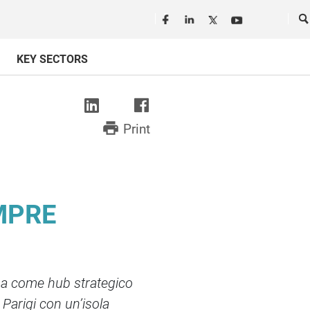
Seguici in rete
Ce
KEY SECTORS
print
Print
MPRE
ma come hub strategico
 Parigi con un’isola