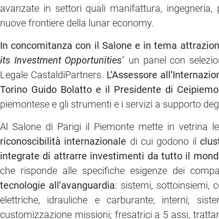
avanzate in settori quali manifattura, ingegneria
nuove frontiere della lunar economy.
In concomitanza con il Salone e in tema attrazione
its Investment Opportunities
" un panel con selezion
Legale CastaldiPartners.
L’Assessore all’Internazi
Torino Guido Bolatto e il Presidente di Ceipiem
piemontese e gli strumenti e i servizi a supporto degli
Al Salone di Parigi il Piemonte mette in vetrina 
riconoscibilità internazionale
di cui godono il
clus
integrate di attrarre investimenti da tutto il mon
che risponde alle specifiche esigenze dei com
tecnologie all’avanguardia
: sistemi, sottoinsiemi, 
elettriche, idrauliche e carburante; interni; si
customizzazione missioni; fresatrici a 5 assi, tratt