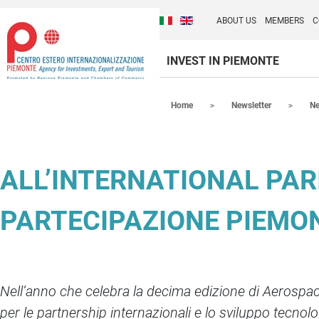
Cambia la lingua del sito
Discover Centro Ester
Italiano (Italia)
English (United Kingdom
ABOUT US
MEMBERS
C
INVEST IN PIEMONTE
Contenuti Principali
Home
Newsletter
N
ALL’INTERNATIONAL PAR
PARTECIPAZIONE PIEMON
Nell’anno che celebra la decima edizione di Aerospa
per le partnership internazionali e lo sviluppo tecnol