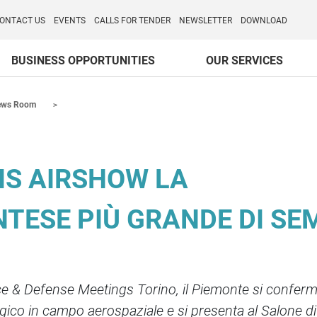
o per l'Internazionalizzazione
)
ONTACT US
EVENTS
CALLS FOR TENDER
NEWSLETTER
DOWNLOAD
BUSINESS OPPORTUNITIES
OUR SERVICES
ews Room
IS AIRSHOW LA
TESE PIÙ GRANDE DI SE
ce & Defense Meetings Torino, il Piemonte si confer
ogico in campo aerospaziale e si presenta al Salone di