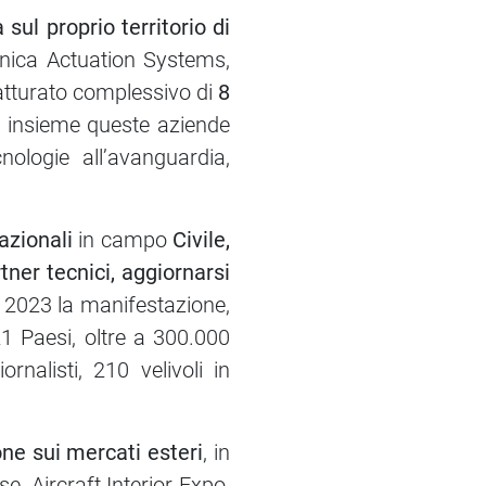
sul proprio territorio di
cnica Actuation Systems,
atturato complessivo di
8
: insieme queste aziende
nologie all’avanguardia,
azionali
in campo
Civile,
tner tecnici, aggiornarsi
l 2023 la manifestazione,
1 Paesi, oltre a 300.000
rnalisti, 210 velivoli in
e sui mercati esteri
, in
e, Aircraft Interior Expo,