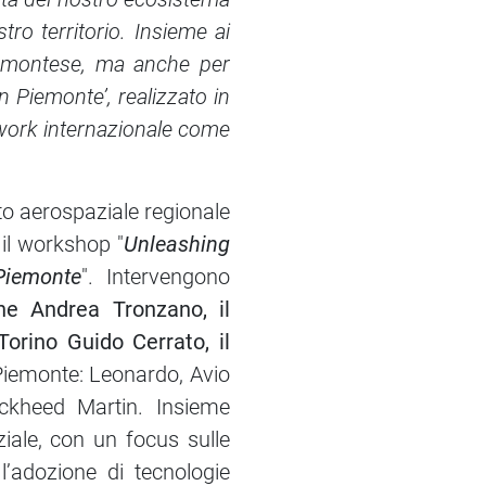
ro territorio. Insieme ai
piemontese, ma anche per
in Piemonte’, realizzato in
etwork internazionale come
to aerospaziale regionale
il workshop "
Unleashing
Piemonte
". Intervengono
ione Andrea Tronzano, il
orino Guido Cerrato, il
n Piemonte: Leonardo, Avio
ockheed Martin. Insieme
ale, con un focus sulle
 l’adozione di tecnologie