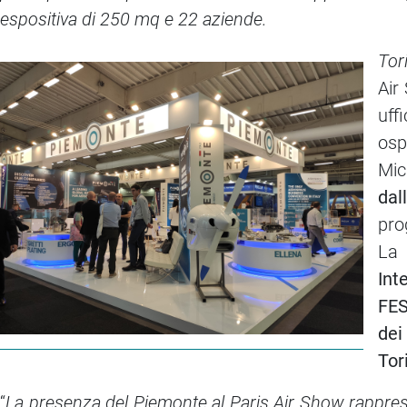
espositiva di 250 mq e 22 aziende.
Tor
Air
uff
osp
Mic
dal
pro
La 
Int
FES
dei
Tor
“
La presenza del Piemonte al Paris Air Show rappres