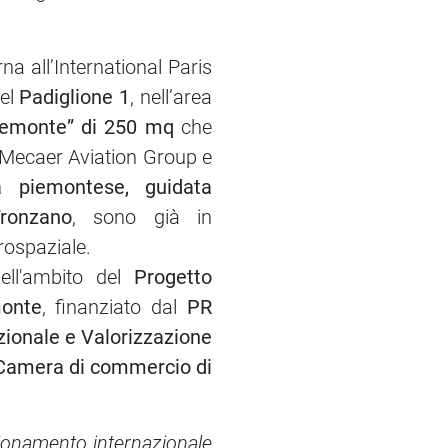
na all’International Paris
del
Padiglione 1
, nell’area
Piemonte” di 250 mq
che
io Mecaer Aviation Group e
va piemontese, guidata
Tronzano
, sono già in
ospaziale.
ell'ambito del
Progetto
onte
, finanziato dal
PR
zionale e Valorizzazione
Camera di commercio di
zionamento internazionale