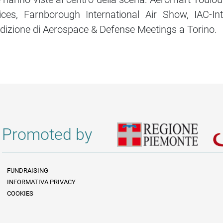
s, Farnborough International Air Show, IAC-Inte
dizione di Aerospace & Defense Meetings a Torino.
Promoted by
FUNDRAISING
INFORMATIVA PRIVACY
Informazioni legali e trasparenza EN
COOKIES