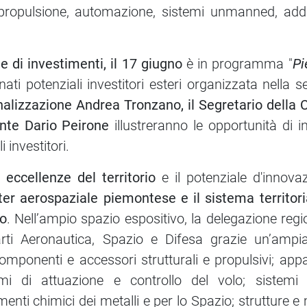
, propulsione, automazione, sistemi unmanned, add
 di investimenti, il 17 giugno
è in programma "
Pi
ati potenziali investitori esteri organizzata nella s
onalizzazione Andrea Tronzano, il Segretario dell
onte Dario Peirone
illustreranno le opportunità di in
 investitori.
le
eccellenze del territorio
e il potenziale d'innovaz
ter aerospaziale piemontese e il sistema territori
do
. Nell’ampio spazio espositivo, la delegazione regi
parti Aeronautica, Spazio e Difesa grazie un’a
componenti e accessori strutturali e propulsivi; app
stemi di attuazione e controllo del volo; sistem
amenti chimici dei metalli e per lo Spazio; strutture