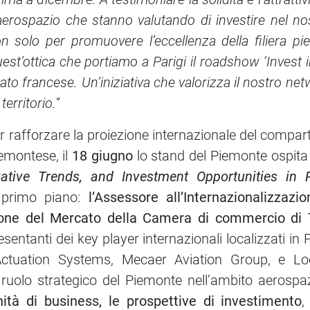
erospazio che stanno valutando di investire nel nost
on solo per promuovere l’eccellenza della filiera 
quest’ottica che portiamo a Parigi il roadshow ‘Invest 
ato francese. Un’iniziativa che valorizza il nostro n
territorio.
”
r rafforzare la proiezione internazionale del compar
iemontese, il
18 giugno
lo stand del Piemonte ospita 
vative Trends, and Investment Opportunities in 
di primo piano:
l’Assessore all’Internazionalizzaz
zione del Mercato della Camera di commercio di T
esentanti dei key player internazionali localizzati i
 Actuation Systems, Mecaer Aviation Group, e L
lo strategico del Piemonte nell’ambito aerospazi
nità di business, le prospettive di investimento
,