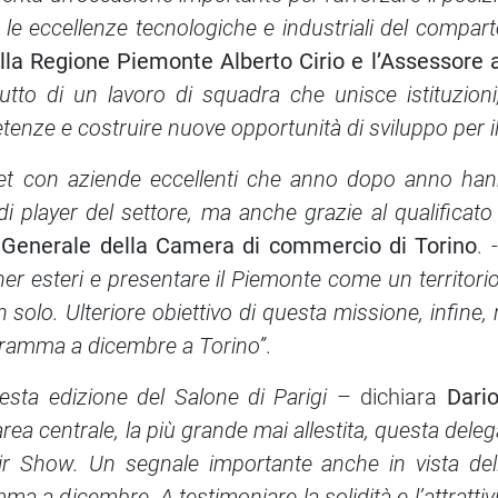
le eccellenze tecnologiche e industriali del compart
lla Regione Piemonte Alberto Cirio e l’Assessore a
rutto di un lavoro di squadra che unisce istituzioni
etenze e costruire nuove opportunità di sviluppo per i
et con aziende eccellenti che anno dopo anno han
i player del settore, ma anche grazie al qualificato
o Generale della Camera di commercio di Torino
. 
r esteri e presentare il Piemonte come un territorio 
n solo. Ulteriore obiettivo di questa missione, infine
gramma a dicembre a Torino”
.
esta edizione del Salone di Parigi
– dichiara
Dario
rea centrale, la più grande mai allestita, questa del
ir Show. Un segnale importante anche in vista del
 a dicembre. A testimoniare la solidità e l’attrattiv