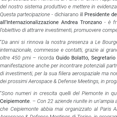
del nostro sistema produttivo e mettere in evidenza 
Questa partecipazione
- dichiarano
il Presidente de
all’Internazionalizzazione Andrea Tronzano
-
è f
l’obiettivo di attrarre investimenti, promuovere comp
“
Da anni si rinnova la nostra presenza a Le Bourg
internazionale, commesse e contatti, grazie ai grand
oltre 450 pmi
– ricorda
Guido Bolatto, Segretari
manifestazione anche per incontrare potenziali partne
di investimenti, per la sua filiera aerospaziale ma no
dei prossimi Aerospace & Defense Meetings, in pro
“
Sono numeri in crescita quelli del Piemonte in qu
Ceipiemonte
. –
Con 22 aziende riunite in un’ampia a
che Ceipiemonte abbia mai organizzato al Paris A
Aerospace & Defense Meetings di Torino, in programma