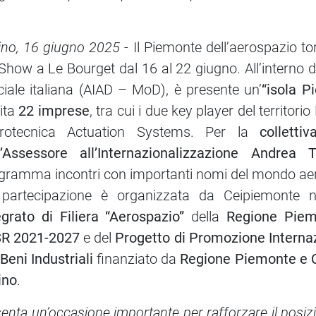
ino, 16 giugno 2025
- Il Piemonte dell’aerospazio tor
 Show a Le Bourget dal 16 al 22 giugno. All’interno 
iciale italiana (AIAD – MoD), è presente un’
“isola 
ita
22 imprese
, tra cui i due key player del territor
rotecnica Actuation Systems. Per la
colletti
l’Assessore all’Internazionalizzazione Andrea 
gramma incontri con importanti nomi del mondo aer
partecipazione è organizzata da Ceipiemonte n
egrato di Filiera “Aerospazio”
della
Regione Piem
R 2021-2027
e del
Progetto di Promozione Interna
 Beni Industriali
finanziato da
Regione Piemonte e 
ino
.
enta un’occasione importante per rafforzare il posi