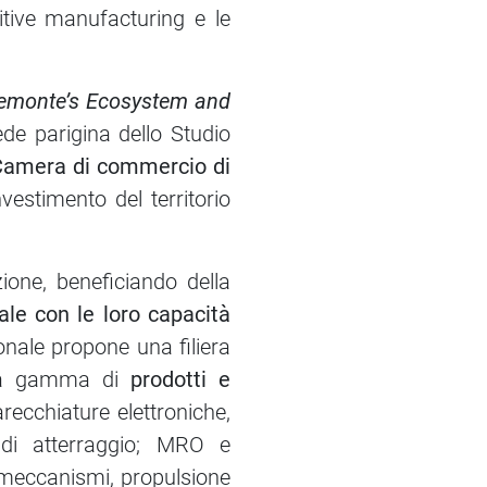
itive manufacturing e le
emonte’s Ecosystem and
ede parigina dello Studio
a Camera di commercio di
vestimento del territorio
ione, beneficiando della
ale con le loro capacità
onale propone una filiera
mpia gamma di
prodotti e
arecchiature elettroniche,
i di atterraggio; MRO e
 e meccanismi, propulsione