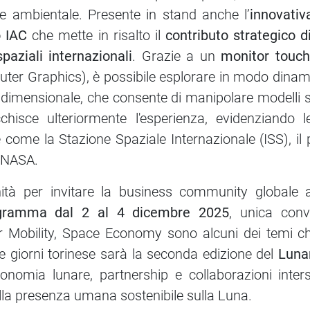
e ambientale. Presente in stand anche l’
innovativ
lo IAC
che mette in risalto il
contributo strategico 
paziali internazionali
. Grazie a un
monitor touch
er Graphics), è possibile esplorare in modo dinamico 
idimensionale, che consente di manipolare modelli s
hisce ulteriormente l'esperienza, evidenziando l
ale come la Stazione Spaziale Internazionale (ISS), 
a NASA.
ità per invitare la business community globale 
ogramma dal 2 al 4 dicembre 2025
, unica conv
Air Mobility, Space Economy sono alcuni dei temi c
 giorni torinese sarà la seconda edizione del
Luna
conomia lunare, partnership e collaborazioni inter
 alla presenza umana sostenibile sulla Luna.