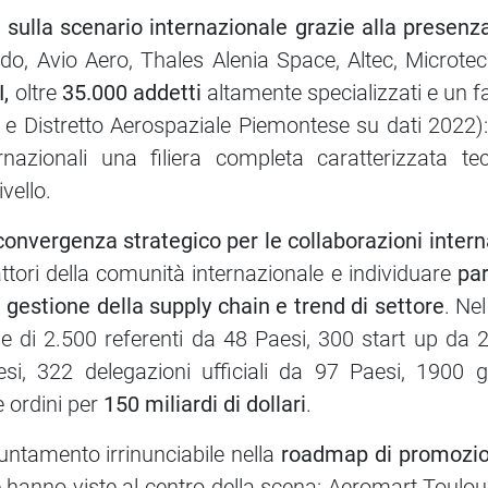
sulla scenario internazionale grazie alla presenza 
o, Avio Aero, Thales Alenia Space, Altec, Microte
I,
oltre
35.000 addetti
altamente specializzati e un f
e e Distretto Aerospaziale Piemontese su dati 2022)
rnazionali una filiera completa caratterizzata tec
vello.
convergenza strategico per le collaborazioni intern
attori della comunità internazionale e individuare
par
 gestione della supply chain e trend di settore
. Ne
e di 2.500 referenti da 48 Paesi, 300 start up da 2
si, 322 delegazioni ufficiali da 97 Paesi, 1900 gio
e ordini per
150 miliardi di dollari
.
untamento irrinunciabile nella
roadmap di promozion
e hanno viste al centro della scena: Aeromart Toulous