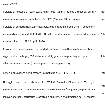
giugno 2024.
Servizio di hostess e interpretariato in lingua italiana, inglese e tedesca, per n. 4
Inc
giornate in occasione della fiera IFAT 2024 (Monaco 13-17 maggio).
pub
Servizio di pernottamento, inclusa colazione e tassa di soggiorno, in occasione
della partecipazione di CEIPIEMONTE alla manifestazione Hannover Messe che si
Aff
terrà ad Hannover 22-26 aprile 2024.
Servizio di Organizzazione Evento Made in Piemonte in Copenaghen, avente ad
aggetto: ricerca buyer, 2B2, visite aziendali, gestione aspetti logistici per
Aff
allestimento e catering (Copenaghen 15-16 maggio 2024).
servizio di Docenza per il settore Formazione di CEIPIEMONTE.
Aff
Noleggio strutture e servizi interni al ITC-ILO (Palazzina Piemonte) in Torino, il
Aff
giorno 5 aprile 2024 in occasione dell'evento "Nuove sfide globali, opportunità di
con
innovazione per il territorio: la strategia di internazionalizzazione del Piemonte".