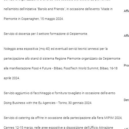
nell'ambito dell'iniziativa "Barolo and Friends", in occasione dell'evento "Made in
Aff
Piemonte in Copenaghen, 15 maggio 2024.
Servizio di docenza per il settore formazione di Ceipiemonte.
Aff
Noleggio area espositiva (mq 40) ed eventuali servizi tecnici annessi per la
partecipazione allo stand di sistema Regione Piemonte organizzato da Ceipiemonte
Pro
alla manifestazione Food 4 Future - Bilbao, FoodTech World Summit, Bilbao, 16-18
aprile 2024.
Servizio aggiuntivo di facchinaggio e fornitura tovagliato in occasione dell'evento
Det
Doing Business with the Eu Agencies - Torino, 30 gennaio 2024.
Servizio di catering da offrire in occasione della partecipazione alla fiera MIPIM 2024,
Cannes 12-15 marzo, nelle aree espositive a disposizione dell'Ufficio Attrazione