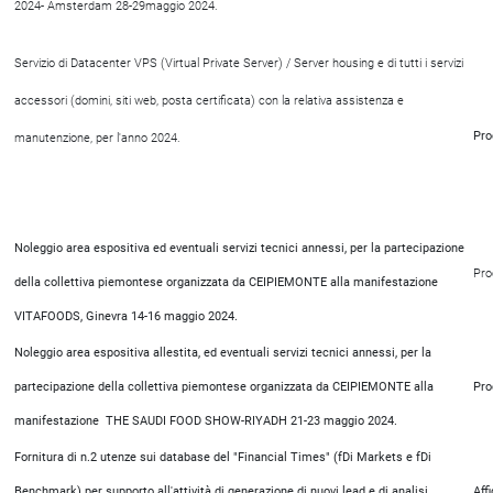
2024- Amsterdam 28-29maggio 2024.
Servizio di Datacenter VPS (Virtual Private Server) / Server housing e di tutti i servizi
accessori (domini, siti web, posta certificata) con la relativa assistenza e
Pro
manutenzione, per l'anno 2024.
Noleggio area espositiva ed eventuali servizi tecnici annessi, per la partecipazione
Pro
della collettiva piemontese organizzata da CEIPIEMONTE alla manifestazione
VITAFOODS, Ginevra 14-16 maggio 2024.
Noleggio area espositiva allestita, ed eventuali servizi tecnici annessi, per la
partecipazione della collettiva piemontese organizzata da CEIPIEMONTE alla
Pro
manifestazione THE SAUDI FOOD SHOW-RIYADH 21-23 maggio 2024.
Fornitura di n.2 utenze sui database del "Financial Times" (fDi Markets e fDi
Benchmark) per supporto all'attività di generazione di nuovi lead e di analisi
Aff