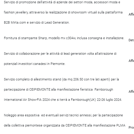
Servizio di promozione dell'attività di aziende dei settori moda, accessori moda e
fashion jewellery, attraverso la realizzazione di showroom virtuali sulla piattaforma
Aff
B2B Mirta.com e servizio di Lead Generation.
Fornitura di stampante Sharp, modello mx c304w, inclusa consegna e installazione.
Det
Servizio di collaborazione per le attività di lead generation volta all'attrazione di
Aff
potenziali investitori canadesi in Piemonte.
Servizio completo di allestimento stand (da mq 206.50 con tre lati aperti) per la
partecipazione di CEIPIEMONTE alla manifestazione fieristica Farnborough
Aff
International Air Show-FIA 2024 che si terrà a Farnborough(UK)
22-26 luglio 2024.
Noleggio area espositiva ed eventuali servizi tecnici annessi, per la partecipazione
della collettiva piemontese organizzata da CEIPIEMONTE alla manifestazione PLMA
Pro