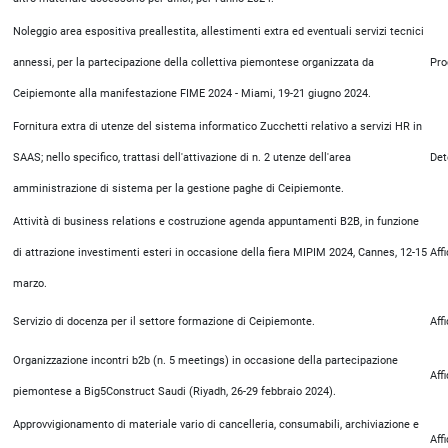
Noleggio area espositiva preallestita, allestimenti extra ed eventuali servizi tecnici
annessi, per la partecipazione della collettiva piemontese organizzata da
Pro
Ceipiemonte alla manifestazione FIME 2024 - Miami, 19-21 giugno 2024.
Fornitura extra di utenze del sistema informatico Zucchetti relativo a servizi HR in
SAAS; nello specifico, trattasi dell'attivazione di n. 2 utenze dell'area
Det
amministrazione di sistema per la gestione paghe di Ceipiemonte.
Attività di business relations e costruzione agenda appuntamenti B2B, in funzione
di attrazione investimenti esteri in occasione della fiera MIPIM 2024, Cannes, 12-15
Aff
marzo.
Servizio di docenza per il settore formazione di Ceipiemonte.
Aff
Organizzazione incontri b2b (n. 5 meetings) in occasione della partecipazione
Aff
piemontese a Big5Construct Saudi (Riyadh, 26-29 febbraio 2024).
Approvvigionamento di materiale vario di cancelleria, consumabili, archiviazione e
Aff