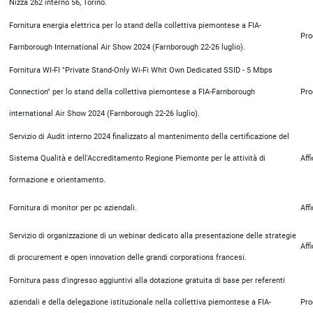
Nizza 262 interno 56, Torino.
Fornitura energia elettrica per lo stand della collettiva piemontese a FIA-
Pro
Farnborough International Air Show 2024 (Farnborough 22-26 luglio).
Fornitura WI-FI "Private Stand-Only Wi-Fi Whit Own Dedicated SSID - 5 Mbps
Connection" per lo stand della collettiva piemontese a FIA-Farnborough
Pro
international Air Show 2024 (Farnborough 22-26 luglio).
Servizio di Audit interno 2024 finalizzato al mantenimento della certificazione del
Sistema Qualità e dell'Accreditamento Regione Piemonte per le attività di
Aff
formazione e orientamento.
Fornitura di monitor per pc aziendali.
Aff
Servizio di organizzazione di un webinar dedicato alla presentazione delle strategie
Aff
di procurement e open innovation delle grandi corporations francesi.
Fornitura pass d'ingresso aggiuntivi alla dotazione gratuita di base per referenti
aziendali e della delegazione istituzionale nella collettiva piemontese a FIA-
Pro