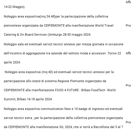
Aff
14-22 Maggio).
Noleggio area espositiva(mq 34.48)per la partecipazione della collettiva
piemontese organizzata da CEIPIEMONTE alla manifestazione World Travel
Pro
Catering & On Board Services (Amburgo 28-30 maggio 2024.
Noleggio sala ed eventuali servizi tecnici annessi per mezza giornata in occasione
dell'incontro di aggregazione tra aziende del settore moda e accessori. Torino 22
Aff
aprile 2024.
Noleggio area espositiva (mq 40) ed eventuali servizi tecnici annessi per la
partecipazione allo stand di sistema Regione Piemonte organizzato da
Pro
CEIPIEMONTE alla manifestazione FOOD 4 FUTURE - Bilbao FoodTech World
Summit, Bilbao 16-18 aprile 2024.
Noleggio area espositiva communication fees e 10 badge di ingresso ed eventuali
servizi tecnici extra , per la partecipazione della collettiva piemontese organizzata
Pro
da CEIPIEMONTE alla manifestazione SIL 2024, che si terrà a Barcellona dal 5 al 7