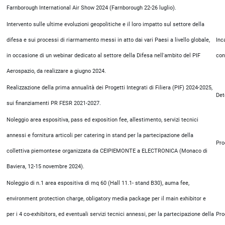
Farnborough International Air Show 2024 (Farnborough 22-26 luglio).
Intervento sulle ultime evoluzioni geopolitiche e il loro impatto sul settore della
difesa e sui processi di riarmamento messi in atto dai vari Paesi a livello globale,
Inc
in occasione di un webinar dedicato al settore della Difesa nell'ambito del PIF
con
Aerospazio, da realizzare a giugno 2024.
Realizzazione della prima annualità dei Progetti Integrati di Filiera (PIF) 2024-2025,
Det
sui finanziamenti PR FESR 2021-2027.
Noleggio area espositiva, pass ed exposition fee, allestimento, servizi tecnici
annessi e fornitura articoli per catering in stand per la partecipazione della
Pro
collettiva piemontese organizzata da CEIPIEMONTE a ELECTRONICA (Monaco di
Baviera, 12-15 novembre 2024).
Noleggio di n.1 area espositiva di mq 60 (Hall 11.1- stand B30), auma fee,
environment protection charge, obligatory media package per il main exhibitor e
per i 4 co-exhibitors, ed eventuali servizi tecnici annessi, per la partecipazione della
Pro