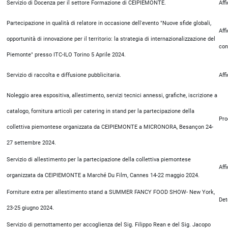
Servizio di Docenza per il settore Formazione di CEIPIEMONTE.
Aff
Partecipazione in qualità di relatore in occasione dell'evento "Nuove sfide globali,
Aff
opportunità di innovazione per il territorio: la strategia di internazionalizzazione del
con
Piemonte" presso ITC-ILO Torino 5 Aprile 2024.
Servizio di raccolta e diffusione pubblicitaria.
Aff
Noleggio area espositiva, allestimento, servizi tecnici annessi, grafiche, iscrizione a
catalogo, fornitura articoli per catering in stand per la partecipazione della
Pro
collettiva piemontese organizzata da CEIPIEMONTE a MICRONORA, Besançon 24-
27 settembre 2024.
Servizio di allestimento per la partecipazione della collettiva piemontese
Aff
organizzata da CEIPIEMONTE a Marché Du Film, Cannes 14-22 maggio 2024.
Forniture extra per allestimento stand a SUMMER FANCY FOOD SHOW- New York,
Det
23-25 giugno 2024.
Servizio di pernottamento per accoglienza del Sig. Filippo Rean e del Sig. Jacopo