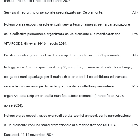
presso "Polo Uffici Lingotto" per l'anno 2024.
Servizio di recruiting di personale specializzato per Ceipiemonte.
Aff
Noleggio area espositiva ed eventuali servizi tecnici annessi, per la partecipazione
della collettiva piemontese organizzata da Ceipiemonte alla manifestazione
Pro
VITAFOODS, Ginevra, 14-16 maggio 2024.
Prestazioni obbligatorie del medico competente per la società Ceipiemonte.
Aff
Noleggio di n. 1 area espositiva di mq 60, auma fee, environment protection charge,
obligatory media package per il main exhibitor e per i 4 co-echibitors ed eventuali
servizi tecnici annessi per la partecipazione della collettiva piemontese
Pro
organizzata da Ceipiemonte alla manifestazione Techtextil (Francoforte, 23-26
aprile 2024).
Noleggio area espositiva, ed eventuali servizi tecnici annessi, per la partecipazione
di Ceipiemonte con uno stand promozionale alla manifestazione MEDICA,
Pro
Dusseldof, 11-14 novembre 2024.