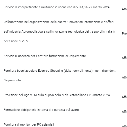
Servizio di interpretariato simultaneo in occasione di VTM, 26-27 marzo 2024.
Aff
Collaborazione nell'organizzazione della quarta Convention Internazionale d'Affari
sull'industria Automobilistica e sull'innovazione tecnologica dei trasporti in Italia in
Pro
occasione di VTM.
Servizio di docenza per il settore formazione di Ceipiemonte.
Aff
Fornitura buoni acquisto Edenred Shopping (ticket compliments) - per i dipendenti
Aff
Ceipiemonte.
Proiezione del logo VTM sulla cupola della Mole Antonelliana il 26 marzo 2024.
Aff
Formazione obbligatoria in tema di sicurezza sul lavoro.
Aff
Fornitura di monitor per PC aziendali.
Aff