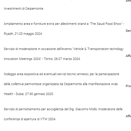
Aff
Investimenti di Ceipiemonte.
Ampliamento area e forniture extra per allestimenti stand a "The Saudi Food Show" -
Det
Riyadh, 21-23 maggio 2024.
Servizio di moderazione in occasione dell'evento "Vehicle & Transportation techology
Aff
innovation Meetings 2024" - Torino, 26-27 marzo 2024.
Noleggio area espositiva ed eventuali servizi tecnici annessi, per la partecipazione
della collettiva piemontese organizzata da Ceipiemonte alla manifestazione Arab
Pro
Health - Dubai, 27-30 gennaio 2025.
Servizio di pernottamento per accoglienza del Sig. Giacomo Mollo, moderatore della
Aff
conferenza di apertura di VTM 2024.