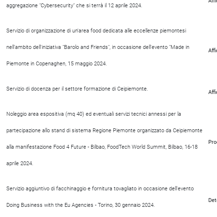
Aff
aggregazione "Cybersecurity" che si terrà il 12 aprile 2024.
Servizio di organizzazione di un'area food dedicata alle eccellenze piemontesi
nell'ambito dell'iniziativa "Barolo and Friends", in occasione dell'evento "Made in
Aff
Piemonte in Copenaghen, 15 maggio 2024.
Servizio di docenza per il settore formazione di Ceipiemonte.
Aff
Noleggio area espositiva (mq 40) ed eventuali servizi tecnici annessi per la
partecipazione allo stand di sistema Regione Piemonte organizzato da Ceipiemonte
Pro
alla manifestazione Food 4 Future - Bilbao, FoodTech World Summit, Bilbao, 16-18
aprile 2024.
Servizio aggiuntivo di facchinaggio e fornitura tovagliato in occasione dell'evento
Det
Doing Business with the Eu Agencies - Torino, 30 gennaio 2024.