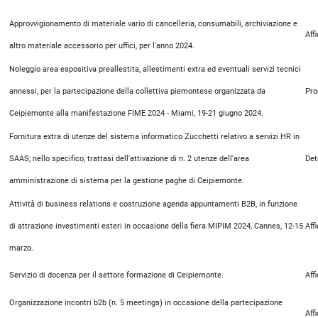
Approvvigionamento di materiale vario di cancelleria, consumabili, archiviazione e
Aff
altro materiale accessorio per uffici, per l'anno 2024.
Noleggio area espositiva preallestita, allestimenti extra ed eventuali servizi tecnici
annessi, per la partecipazione della collettiva piemontese organizzata da
Pro
Ceipiemonte alla manifestazione FIME 2024 - Miami, 19-21 giugno 2024.
Fornitura extra di utenze del sistema informatico Zucchetti relativo a servizi HR in
SAAS; nello specifico, trattasi dell'attivazione di n. 2 utenze dell'area
Det
amministrazione di sistema per la gestione paghe di Ceipiemonte.
Attività di business relations e costruzione agenda appuntamenti B2B, in funzione
di attrazione investimenti esteri in occasione della fiera MIPIM 2024, Cannes, 12-15
Aff
marzo.
Servizio di docenza per il settore formazione di Ceipiemonte.
Aff
Organizzazione incontri b2b (n. 5 meetings) in occasione della partecipazione
Aff