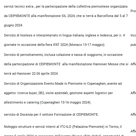
servizi tecnici extra , per la partecipazione della collettiva piemontese organizzata
Pro
da CEIPIEMONTE alla manifestazione SIL 2024, che si terrà a Barcellona dal 5 al 7
giugno 2024.
Servizio di hostess e interpretariato in lingua italiana, inglese e tedesca, per n. 4
Inc
giornate in occasione della fiera IFAT 2024 (Monaco 13-17 maggio).
pub
Servizio di pernottamento, inclusa colazione e tassa di soggiorno, in occasione
della partecipazione di CEIPIEMONTE alla manifestazione Hannover Messe che si
Aff
terrà ad Hannover 22-26 aprile 2024.
Servizio di Organizzazione Evento Made in Piemonte in Copenaghen, avente ad
aggetto: ricerca buyer, 2B2, visite aziendali, gestione aspetti logistici per
Aff
allestimento e catering (Copenaghen 15-16 maggio 2024).
servizio di Docenza per il settore Formazione di CEIPIEMONTE.
Aff
Noleggio strutture e servizi interni al ITC-ILO (Palazzina Piemonte) in Torino, il
Aff