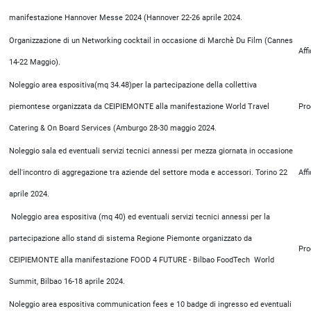
manifestazione Hannover Messe 2024 (Hannover 22-26 aprile 2024.
Organizzazione di un Networking cocktail in occasione di Marchè Du Film (Cannes
Aff
14-22 Maggio).
Noleggio area espositiva(mq 34.48)per la partecipazione della collettiva
piemontese organizzata da CEIPIEMONTE alla manifestazione World Travel
Pro
Catering & On Board Services (Amburgo 28-30 maggio 2024.
Noleggio sala ed eventuali servizi tecnici annessi per mezza giornata in occasione
dell'incontro di aggregazione tra aziende del settore moda e accessori. Torino 22
Aff
aprile 2024.
Noleggio area espositiva (mq 40) ed eventuali servizi tecnici annessi per la
partecipazione allo stand di sistema Regione Piemonte organizzato da
Pro
CEIPIEMONTE alla manifestazione FOOD 4 FUTURE - Bilbao FoodTech World
Summit, Bilbao 16-18 aprile 2024.
Noleggio area espositiva communication fees e 10 badge di ingresso ed eventuali