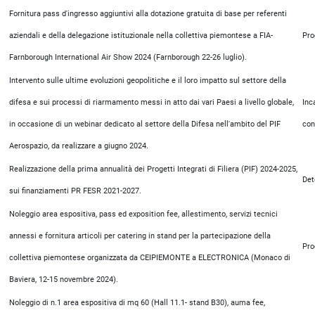
Fornitura pass d'ingresso aggiuntivi alla dotazione gratuita di base per referenti
aziendali e della delegazione istituzionale nella collettiva piemontese a FIA-
Pro
Farnborough International Air Show 2024 (Farnborough 22-26 luglio).
Intervento sulle ultime evoluzioni geopolitiche e il loro impatto sul settore della
difesa e sui processi di riarmamento messi in atto dai vari Paesi a livello globale,
Inc
in occasione di un webinar dedicato al settore della Difesa nell'ambito del PIF
con
Aerospazio, da realizzare a giugno 2024.
Realizzazione della prima annualità dei Progetti Integrati di Filiera (PIF) 2024-2025,
Det
sui finanziamenti PR FESR 2021-2027.
Noleggio area espositiva, pass ed exposition fee, allestimento, servizi tecnici
annessi e fornitura articoli per catering in stand per la partecipazione della
Pro
collettiva piemontese organizzata da CEIPIEMONTE a ELECTRONICA (Monaco di
Baviera, 12-15 novembre 2024).
Noleggio di n.1 area espositiva di mq 60 (Hall 11.1- stand B30), auma fee,