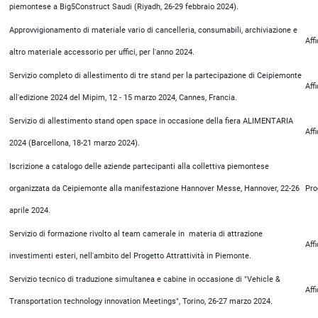
piemontese a Big5Construct Saudi (Riyadh, 26-29 febbraio 2024).
Approvvigionamento di materiale vario di cancelleria, consumabili, archiviazione e
Aff
altro materiale accessorio per uffici, per l'anno 2024.
Servizio completo di allestimento di tre stand per la partecipazione di Ceipiemonte
Aff
all'edizione 2024 del Mipim, 12 - 15 marzo 2024, Cannes, Francia.
Servizio di allestimento stand open space in occasione della fiera ALIMENTARIA
Aff
2024 (Barcellona, 18-21 marzo 2024).
Iscrizione a catalogo delle aziende partecipanti alla collettiva piemontese
organizzata da Ceipiemonte alla manifestazione Hannover Messe, Hannover, 22-26
Pro
aprile 2024.
Servizio di formazione rivolto al team camerale in materia di attrazione
Aff
investimenti esteri, nell'ambito del Progetto Attrattività in Piemonte.
Servizio tecnico di traduzione simultanea e cabine in occasione di "Vehicle &
Aff
Transportation technology innovation Meetings", Torino, 26-27 marzo 2024.