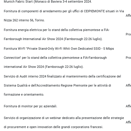
Munich Fabric Start (Monaco di Baviera 3-4 settembre 2024.
Fornitura di componenti di arredamento per gli uffici di CEIPIEMONTE situati in Via
Aff
Nizza 262 interno 56, Torino.
Fornitura energia elettrica per lo stand della collettiva piemontese a FIA-
Pro
Farnborough International Air Show 2024 (Farnborough 22-26 luglio).
Fornitura WI-FI "Private Stand-Only Wi-Fi Whit Own Dedicated SSID - 5 Mbps
Connection" per lo stand della collettiva piemontese a FIA-Farnborough
Pro
international Air Show 2024 (Farnborough 22-26 luglio).
Servizio di Audit interno 2024 finalizzato al mantenimento della certificazione del
Sistema Qualità e dell'Accreditamento Regione Piemonte per le attività di
Aff
formazione e orientamento.
Fornitura di monitor per pc aziendali.
Aff
Servizio di organizzazione di un webinar dedicato alla presentazione delle strategie
Aff
di procurement e open innovation delle grandi corporations francesi.