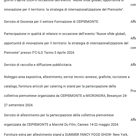
giorno 5 aprile 2024 in occasione dell'evento "Nuove sfide globali, opportunità di
con
innovazione per il territorio: la strategia di internazionalizzazione del Piemonte".
Servizio di Docenza per il settore Formazione di CEIPIEMONTE.
Aff
Partecipazione in qualità di relatore in occasione dell'evento "Nuove sfide globali,
Aff
opportunità di innovazione per il territorio: la strategia di internazionalizzazione del
con
Piemonte" presso ITC-ILO Torino 5 Aprile 2024.
Servizio di raccolta e diffusione pubblicitaria.
Aff
Noleggio area espositiva, allestimento, servizi tecnici annessi, grafiche, iscrizione a
catalogo, fornitura articoli per catering in stand per la partecipazione della
Pro
collettiva piemontese organizzata da CEIPIEMONTE a MICRONORA, Besançon 24-
27 settembre 2024.
Servizio di allestimento per la partecipazione della collettiva piemontese
Aff
organizzata da CEIPIEMONTE a Marché Du Film, Cannes 14-22 maggio 2024.
Forniture extra per allestimento stand a SUMMER FANCY FOOD SHOW- New York,