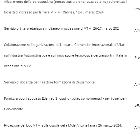
Allestimento dell'area espositiva (tensostruttura e terrazza esterna) ed eventuali
Pro
biglietti di ingresso per la fiera MIPIM (Cannes, 12-15 marzo 2024).
Servizio di interpretariato simultaneo in occasione di VTM, 26-27 marzo 2024.
Aff
Collaborazione nell'organizzazione della quarta Convention Internazionale d'Affari
sull'industria Automobilistica e sull'innovazione tecnologica dei trasporti in Italia in
Pro
occasione di VTM.
Servizio di docenza per il settore formazione di Ceipiemonte.
Aff
Fornitura buoni acquisto Edenred Shopping (ticket compliments) - per i dipendenti
Aff
Ceipiemonte.
Proiezione del logo VTM sulla cupola della Mole Antonelliana il 26 marzo 2024.
Aff