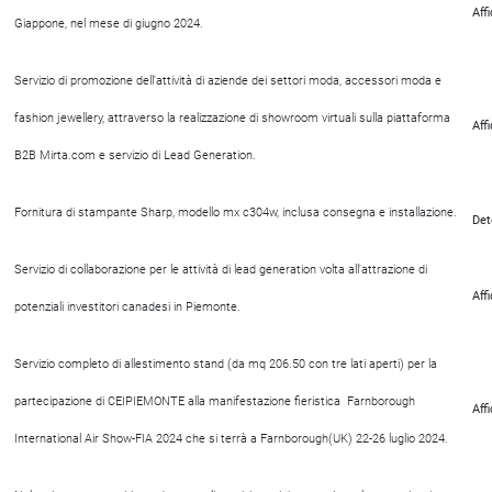
Aff
Giappone, nel mese di giugno 2024.
Servizio di promozione dell'attività di aziende dei settori moda, accessori moda e
fashion jewellery, attraverso la realizzazione di showroom virtuali sulla piattaforma
Aff
B2B Mirta.com e servizio di Lead Generation.
Fornitura di stampante Sharp, modello mx c304w, inclusa consegna e installazione.
Det
Servizio di collaborazione per le attività di lead generation volta all'attrazione di
Aff
potenziali investitori canadesi in Piemonte.
Servizio completo di allestimento stand (da mq 206.50 con tre lati aperti) per la
partecipazione di CEIPIEMONTE alla manifestazione fieristica Farnborough
Aff
International Air Show-FIA 2024 che si terrà a Farnborough(UK)
22-26 luglio 2024.