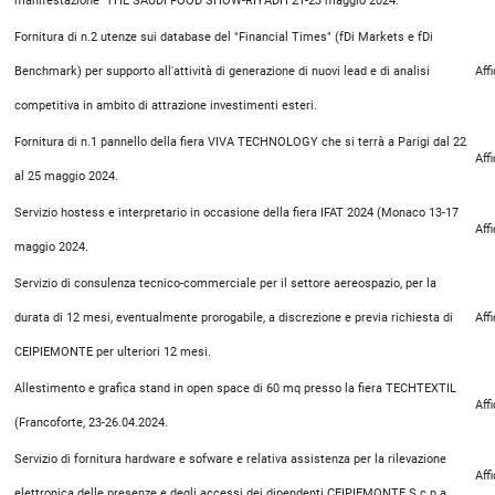
manifestazione THE SAUDI FOOD SHOW-RIYADH 21-23 maggio 2024.
Fornitura di n.2 utenze sui database del "Financial Times" (fDi Markets e fDi
Benchmark) per supporto all'attività di generazione di nuovi lead e di analisi
Aff
competitiva in ambito di attrazione investimenti esteri.
Fornitura di n.1 pannello della fiera VIVA TECHNOLOGY che si terrà a Parigi dal 22
Aff
al 25 maggio 2024.
Servizio hostess e interpretario in occasione della fiera IFAT 2024 (Monaco 13-17
Aff
maggio 2024.
Servizio di consulenza tecnico-commerciale per il settore aereospazio, per la
durata di 12 mesi, eventualmente prorogabile, a discrezione e previa richiesta di
Aff
CEIPIEMONTE per ulteriori 12 mesi.
Allestimento e grafica stand in open space di 60 mq presso la fiera TECHTEXTIL
Aff
(Francoforte, 23-26.04.2024.
Servizio di fornitura hardware e sofware e relativa assistenza per la rilevazione
Aff
elettronica delle presenze e degli accessi dei dipendenti CEIPIEMONTE S.c.p.a.