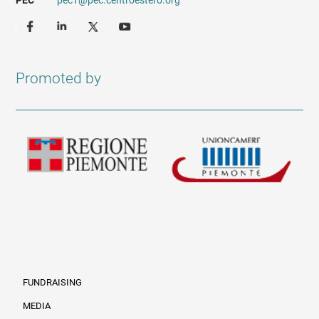
PEC
pec1@pec.centroestero.org
Promoted by
FUNDRAISING
MEDIA