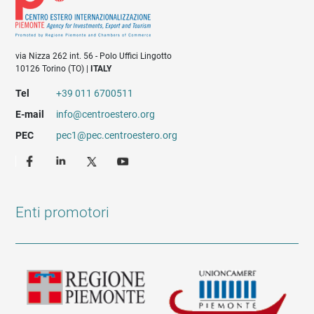
via Nizza 262 int. 56 - Polo Uffici Lingotto
10126 Torino (TO) |
ITALY
Tel
+39 011 6700511
E-mail
info@centroestero.org
PEC
pec1@pec.centroestero.org
Enti promotori