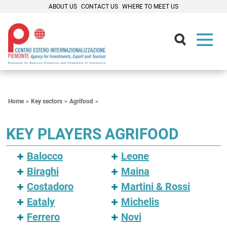
ABOUT US
CONTACT US
WHERE TO MEET US
Contenuti Principali
Home
Key sectors
Agrifood
KEY PLAYERS AGRIFOOD
Balocco
Leone
Biraghi
Maina
Costadoro
Martini & Rossi
Eataly
Michelis
Ferrero
Novi