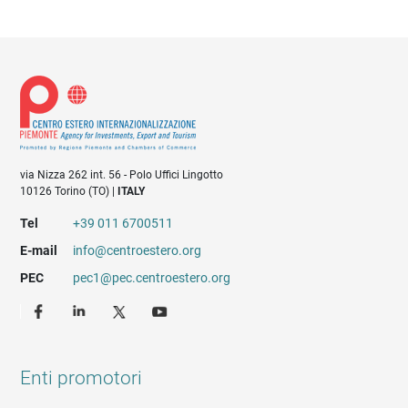
via Nizza 262 int. 56 - Polo Uffici Lingotto
10126 Torino (TO) |
ITALY
Tel
+39 011 6700511
E-mail
info@centroestero.org
PEC
pec1@pec.centroestero.org
Enti promotori