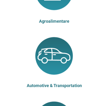
27
La classificazione doganale (TARIC) e le
ricadute in ambito customs&trade REPLICA
ott
Attività di formazione
Agroalimentare
Torino |
03
Missione Imprenditoriale in Canada Settore
Agroalimentare e Salute & Benessere
nov
Missioni
Toronto | Canada
09
WEB SUMMIT LISBONA 2026
Fiere e Business Convention
nov
Lisbona | Portogallo
17
SPACE TECH EXPO EUROPE
Fiere e Business Convention
nov
Brema | Germania
Automotive & Transportation