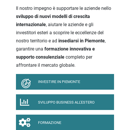
e doganale nelle operazioni con l’estero
set
Il nostro impegno è supportare le aziende nello
REPLICA
Attività di formazione
sviluppo di nuovi modelli di crescita
Torino |
internazionale
, aiutare le aziende e gli
21
AUTOMOTIVE: il Rappresentante per la
investitori esteri a scoprire le eccellenze del
Sicurezza e la Conformità del Prodotto
set
nostro territorio e ad
insediarsi in Piemonte
,
(PSCR). Competenze e ruolo nei confronti
garantire una
formazione innovativa e
della committenza internazionale
supporto consulenziale
completo per
Attività di formazione
affrontare il mercato globale.
24
L’avviso di rifiuto nelle Lettere Di Credito,
nelle Demand Guarantees e nelle Standby
set
LCs
INVESTIRE IN PIEMONTE
Attività di formazione
Torino |
29
SVILUPPO BUSINESS ALL'ESTERO
A.I. e pianificazione strategica: come usare
modelli predittivi e strumenti digitali per
set
pianificare crescita, innovazione e
FORMAZIONE
posizionamento