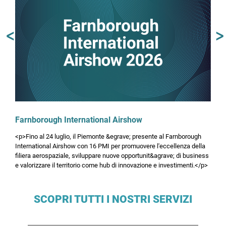
Attività di formazione
Torino |
15
Come sfruttare il CRM per l'export:
potenziare le attività di prospezione e
Previous
N
set
fidelizzazione clienti sfruttando l'A.I., gli
algoritmi digitali e la Marketing Automation
Attività di formazione
16
BUYERS' DAYS: Programma di incontri b2b
per il settore tessile in occasione di FILO
set
(Milano e Biella, 16-17 settembre 2026)
Farnborough International Airshow
Workshop e Convegni
<p>Fino al 24 luglio, il Piemonte &egrave; presente al Farnborough
Milano e Biella | Italia
International Airshow con 16 PMI per promuovere l'eccellenza della
21
DIGITAL PRODUCT PASSPORT: LA CHIAVE
filiera aerospaziale, sviluppare nuove opportunit&agrave; di business
PER RAFFORZARE LA COMPETITIVITÀ
e valorizzare il territorio come hub di innovazione e investimenti.</p>
set
INTERNAZIONALE
Incontri di approfondimento
SCOPRI TUTTI I NOSTRI SERVIZI
Torino | Italia
21
Incoterms® e impatti sull'operatività fiscale