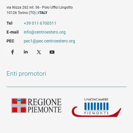
via Nizza 262 int. 56 - Polo Uffici Lingotto
10126 Torino (TO) |
ITALY
Tel
+39 011 6700511
E-mail
info@centroestero.org
PEC
pec1@pec.centroestero.org
Enti promotori