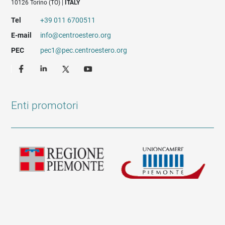
10126 Torino (TO) |
ITALY
Tel
+39 011 6700511
E-mail
info@centroestero.org
PEC
pec1@pec.centroestero.org
Enti promotori