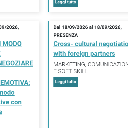
Leggi tutto
/09/2026,
Dal 18/09/2026 al 18/09/2026,
PRESENZA
N MODO
Cross- cultural negotiati
E
with foreign partners
NEGOZIARE
MARKETING, COMUNICAZIO
E SOFT SKILL
 EMOTIVA:
Leggi tutto
 modo
tive con
e