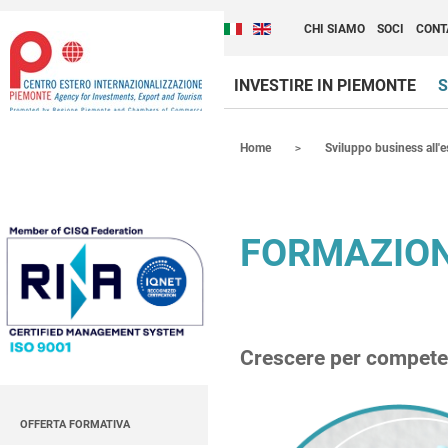
Cambia la lingua del sito
Scopri Centro Estero 
Italiano (Italia)
English (United Kingdom
CHI SIAMO
SOCI
CONT
INVESTIRE IN PIEMONTE
S
Contenuti Principali
Home
Sviluppo business all'e
FORMAZIO
Crescere per competer
OFFERTA FORMATIVA