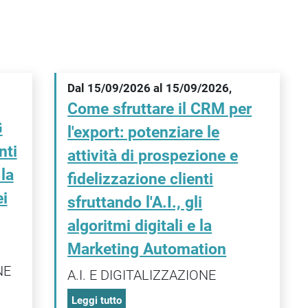
Dal 15/09/2026 al 15/09/2026,
Come sfruttare il CRM per
G
l'export: potenziare le
ti
attività di prospezione e
la
fidelizzazione clienti
i
sfruttando l'A.I., gli
algoritmi digitali e la
Marketing Automation
NE
A.I. E DIGITALIZZAZIONE
Leggi tutto