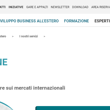
per l'Internazionalizzazione
)
ATTI
INIZIATIVE
GARE E APPALTI
NEWSLETTER
DOWNLOAD
AREA RISERV
VILUPPO BUSINESS ALL'ESTERO
FORMAZIONE
ESPERTI
stero
I nostri servizi
NE
e sui mercati internazionali