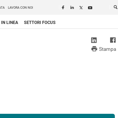
Seguici in rete
Ce
ATA
LAVORA CON NOI
 IN LINEA
SETTORI FOCUS
print
Stampa