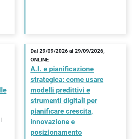
Dal 29/09/2026 al 29/09/2026,
ONLINE
A.I. e pianificazione
strategica: come usare
le
modelli predittivi e
strumenti digitali per
pianificare crescita,
I
innovazione e
posizionamento