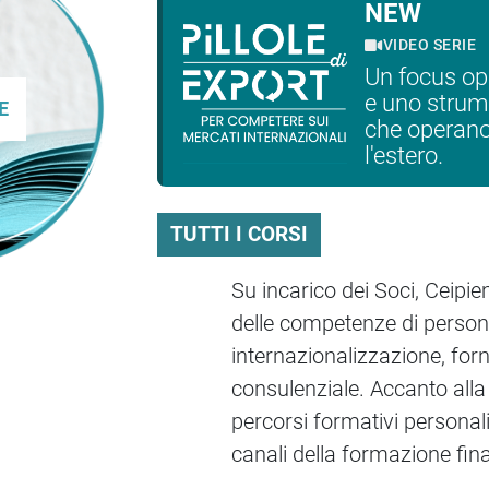
NEW
VIDEO SERIE
Un focus op
e uno strum
che operano
l'estero.
TUTTI I CORSI
Su incarico dei Soci, Ceipi
delle competenze di persone,
internazionalizzazione, fo
consulenziale. Accanto al
percorsi formativi personali
canali della formazione fin