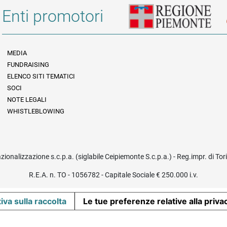
Enti promotori
MEDIA
FUNDRAISING
Informazioni legali e trasparenza
ELENCO SITI TEMATICI
SOCI
NOTE LEGALI
WHISTLEBLOWING
azionalizzazione s.c.p.a. (siglabile Ceipiemonte S.c.p.a.) - Reg.impr. di To
R.E.A. n. TO - 1056782 - Capitale Sociale € 250.000 i.v.
iva sulla raccolta
Le tue preferenze relative alla priva