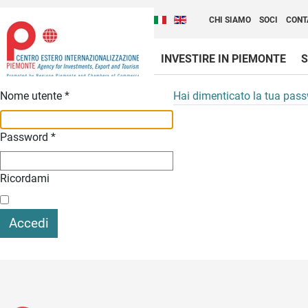
Cambia la lingua del sito
Scopri Centro Estero 
Italiano (Italia)
English (United Kingdom
CHI SIAMO
SOCI
CONT
INVESTIRE IN PIEMONTE
S
Contenuti Principali
Nome utente
*
Hai dimenticato la tua pas
Password
*
Ricordami
Accedi