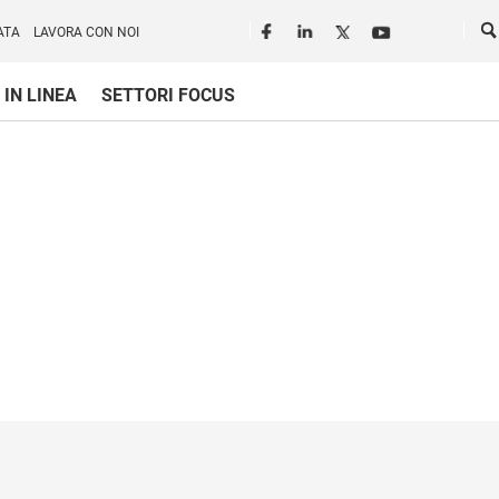
Seguici in rete
Ce
ATA
LAVORA CON NOI
 IN LINEA
SETTORI FOCUS