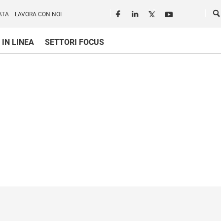
Seguici in rete
Ce
ATA
LAVORA CON NOI
 IN LINEA
SETTORI FOCUS