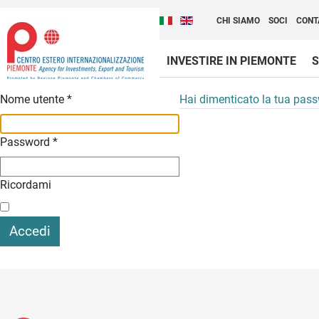
Cambia la lingua del sito
Scopri Centro Estero 
Italiano (Italia)
English (United Kingdom
CHI SIAMO
SOCI
CONT
INVESTIRE IN PIEMONTE
S
Contenuti Principali
Nome utente
*
Hai dimenticato la tua pas
Password
*
Ricordami
Accedi