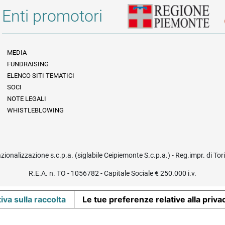
Enti promotori
MEDIA
FUNDRAISING
Informazioni legali e trasparenza
ELENCO SITI TEMATICI
SOCI
NOTE LEGALI
WHISTLEBLOWING
azionalizzazione s.c.p.a. (siglabile Ceipiemonte S.c.p.a.) - Reg.impr. di To
R.E.A. n. TO - 1056782 - Capitale Sociale € 250.000 i.v.
iva sulla raccolta
Le tue preferenze relative alla priva