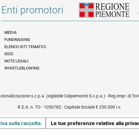
Enti promotori
MEDIA
FUNDRAISING
Informazioni legali e trasparenza
ELENCO SITI TEMATICI
SOCI
NOTE LEGALI
WHISTLEBLOWING
azionalizzazione s.c.p.a. (siglabile Ceipiemonte S.c.p.a.) - Reg.impr. di To
R.E.A. n. TO - 1056782 - Capitale Sociale € 250.000 i.v.
iva sulla raccolta
Le tue preferenze relative alla priva