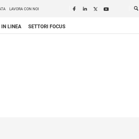
Seguici in rete
Ce
ATA
LAVORA CON NOI
 IN LINEA
SETTORI FOCUS