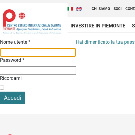
Cambia la lingua del sito
Scopri Centro Estero 
Italiano (Italia)
English (United Kingdom
CHI SIAMO
SOCI
CONT
INVESTIRE IN PIEMONTE
S
Contenuti Principali
Nome utente
*
Hai dimenticato la tua pas
Password
*
Ricordami
Accedi