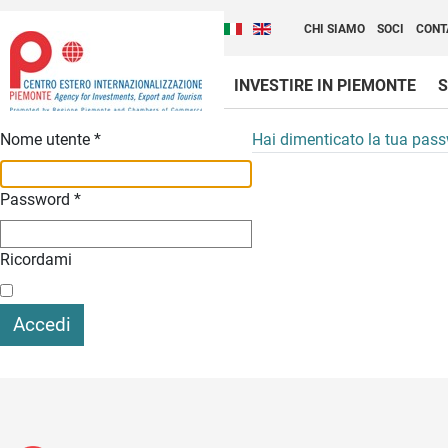
Cambia la lingua del sito
Scopri Centro Estero 
Italiano (Italia)
English (United Kingdom
CHI SIAMO
SOCI
CONT
INVESTIRE IN PIEMONTE
S
Contenuti Principali
Nome utente
*
Hai dimenticato la tua pas
Password
*
Ricordami
Accedi