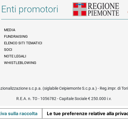
Enti promotori
MEDIA
FUNDRAISING
Informazioni legali e trasparenza
ELENCO SITI TEMATICI
SOCI
NOTE LEGALI
WHISTLEBLOWING
azionalizzazione s.c.p.a. (siglabile Ceipiemonte S.c.p.a.) - Reg.impr. di To
R.E.A. n. TO - 1056782 - Capitale Sociale € 250.000 i.v.
iva sulla raccolta
Le tue preferenze relative alla priva