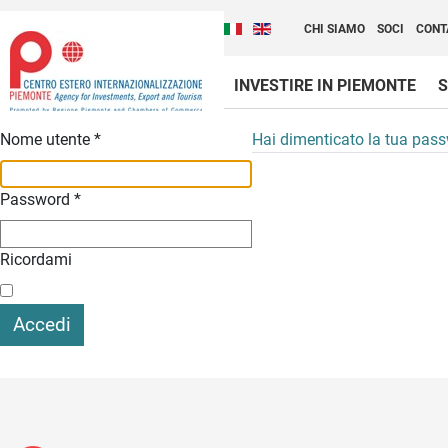
Cambia la lingua del sito
Scopri Centro Estero 
Italiano (Italia)
English (United Kingdom
CHI SIAMO
SOCI
CONT
INVESTIRE IN PIEMONTE
S
Contenuti Principali
Nome utente
*
Hai dimenticato la tua pas
Password
*
Ricordami
Accedi