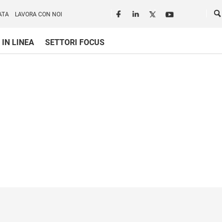
Seguici in rete
Ce
ATA
LAVORA CON NOI
 IN LINEA
SETTORI FOCUS