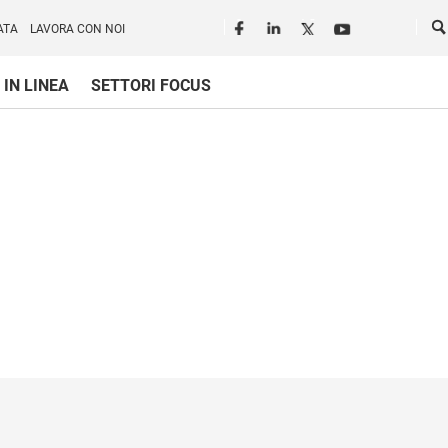
Seguici in rete
Ce
ATA
LAVORA CON NOI
 IN LINEA
SETTORI FOCUS