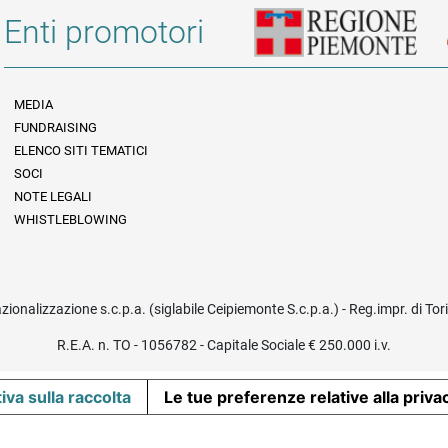
Enti promotori
MEDIA
FUNDRAISING
Informazioni legali e trasparenza
ELENCO SITI TEMATICI
SOCI
NOTE LEGALI
WHISTLEBLOWING
azionalizzazione s.c.p.a. (siglabile Ceipiemonte S.c.p.a.) - Reg.impr. di To
R.E.A. n. TO - 1056782 - Capitale Sociale € 250.000 i.v.
iva sulla raccolta
Le tue preferenze relative alla priva