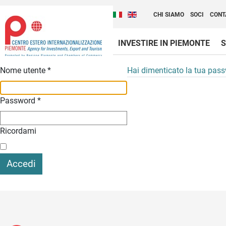
Cambia la lingua del sito
Scopri Centro Estero 
Italiano (Italia)
English (United Kingdom
CHI SIAMO
SOCI
CONT
INVESTIRE IN PIEMONTE
S
Contenuti Principali
Nome utente
*
Hai dimenticato la tua pas
Password
*
Ricordami
Accedi