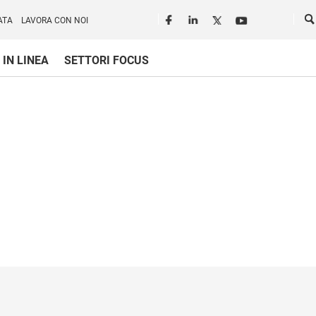
Seguici in rete
Ce
ATA
LAVORA CON NOI
 IN LINEA
SETTORI FOCUS