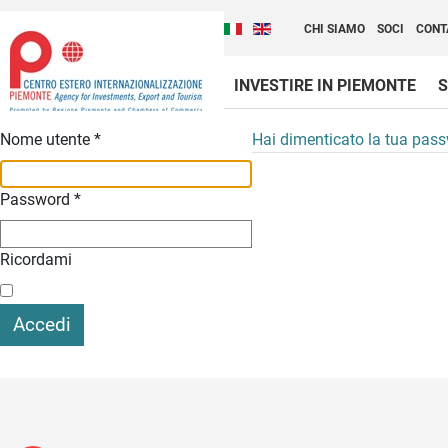
Cambia la lingua del sito
Scopri Centro Estero 
Italiano (Italia)
English (United Kingdom
CHI SIAMO
SOCI
CONT
INVESTIRE IN PIEMONTE
S
Contenuti Principali
Nome utente
*
Hai dimenticato la tua pas
Password
*
Ricordami
Accedi