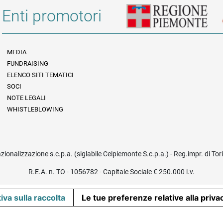
Enti promotori
MEDIA
FUNDRAISING
Informazioni legali e trasparenza
ELENCO SITI TEMATICI
SOCI
NOTE LEGALI
WHISTLEBLOWING
azionalizzazione s.c.p.a. (siglabile Ceipiemonte S.c.p.a.) - Reg.impr. di To
R.E.A. n. TO - 1056782 - Capitale Sociale € 250.000 i.v.
iva sulla raccolta
Le tue preferenze relative alla priva