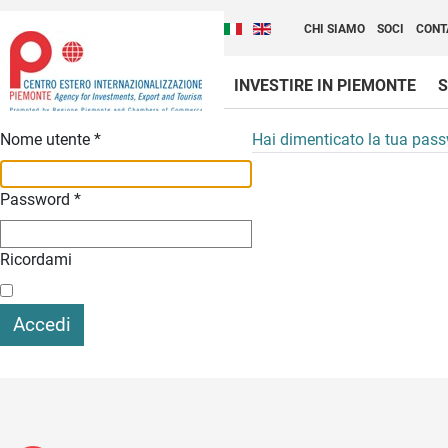
Cambia la lingua del sito
Scopri Centro Estero 
Italiano (Italia)
English (United Kingdom
CHI SIAMO
SOCI
CONT
INVESTIRE IN PIEMONTE
S
Contenuti Principali
Nome utente
*
Hai dimenticato la tua pas
Password
*
Ricordami
Accedi