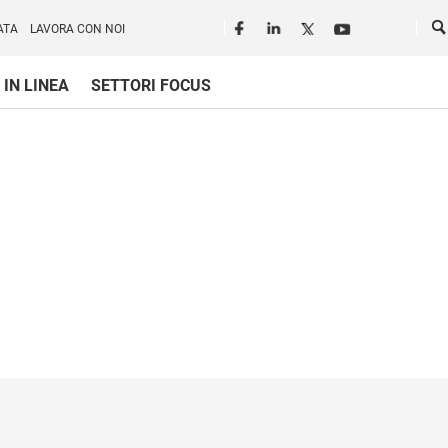
Seguici in rete
Ce
ATA
LAVORA CON NOI
 IN LINEA
SETTORI FOCUS