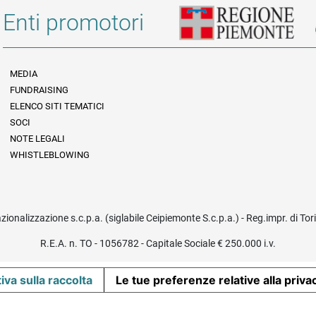
Enti promotori
MEDIA
FUNDRAISING
Informazioni legali e trasparenza
ELENCO SITI TEMATICI
SOCI
NOTE LEGALI
WHISTLEBLOWING
azionalizzazione s.c.p.a. (siglabile Ceipiemonte S.c.p.a.) - Reg.impr. di To
R.E.A. n. TO - 1056782 - Capitale Sociale € 250.000 i.v.
iva sulla raccolta
Le tue preferenze relative alla priva