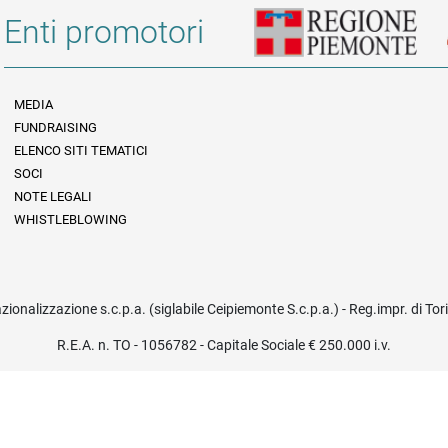
Enti promotori
MEDIA
FUNDRAISING
Informazioni legali e trasparenza
ELENCO SITI TEMATICI
SOCI
NOTE LEGALI
WHISTLEBLOWING
azionalizzazione s.c.p.a. (siglabile Ceipiemonte S.c.p.a.) - Reg.impr. di To
R.E.A. n. TO - 1056782 - Capitale Sociale € 250.000 i.v.