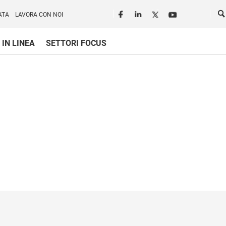
Seguici in rete
Ce
ATA
LAVORA CON NOI
 IN LINEA
SETTORI FOCUS