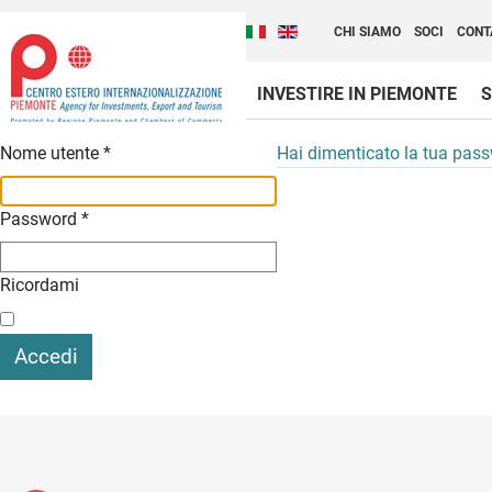
Cambia la lingua del sito
Scopri Centro Estero 
Italiano (Italia)
English (United Kingdom
CHI SIAMO
SOCI
CONT
INVESTIRE IN PIEMONTE
S
Contenuti Principali
Nome utente
*
Hai dimenticato la tua pas
Password
*
Ricordami
Accedi