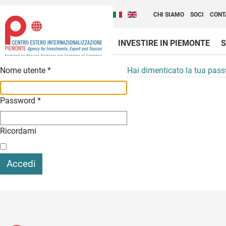
Cambia la lingua del sito
Scopri Centro Estero 
Italiano (Italia)
English (United Kingdom
CHI SIAMO
SOCI
CONT
INVESTIRE IN PIEMONTE
S
Contenuti Principali
Nome utente
*
Hai dimenticato la tua pas
Password
*
Ricordami
Accedi