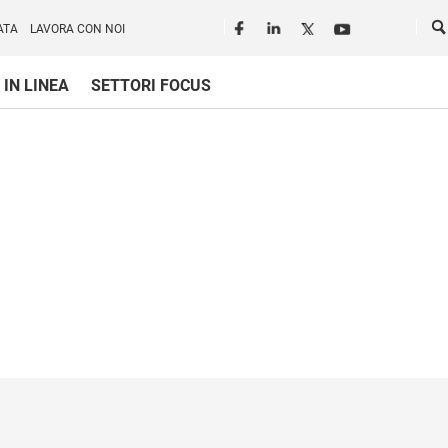
Seguici in rete
Ce
ATA
LAVORA CON NOI
 IN LINEA
SETTORI FOCUS