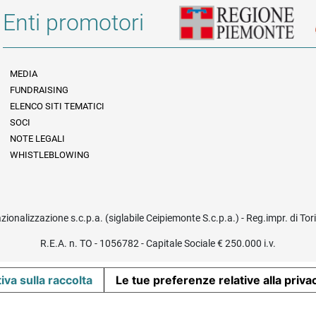
Enti promotori
MEDIA
FUNDRAISING
Informazioni legali e trasparenza
ELENCO SITI TEMATICI
SOCI
NOTE LEGALI
WHISTLEBLOWING
azionalizzazione s.c.p.a. (siglabile Ceipiemonte S.c.p.a.) - Reg.impr. di To
R.E.A. n. TO - 1056782 - Capitale Sociale € 250.000 i.v.
iva sulla raccolta
Le tue preferenze relative alla priva