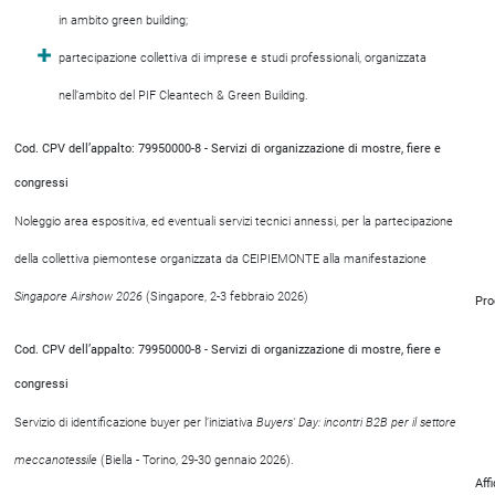
in ambito green building;
partecipazione collettiva di imprese e studi professionali, organizzata
nell’ambito del PIF Cleantech & Green Building.
Cod. CPV dell’appalto: 79950000-8 - Servizi di organizzazione di mostre, fiere e
congressi
Noleggio area espositiva, ed eventuali servizi tecnici annessi, per la partecipazione
della collettiva piemontese organizzata da CEIPIEMONTE alla manifestazione
Singapore Airshow 2026
(Singapore, 2-3 febbraio 2026)
Pro
Cod. CPV dell’appalto: 79950000-8 - Servizi di organizzazione di mostre, fiere e
congressi
Servizio di identificazione buyer per l’iniziativa
Buyers’ Day: incontri B2B per il settore
meccanotessile
(Biella - Torino, 29-30 gennaio 2026).
Aff