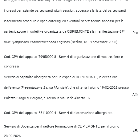
Noleggio stand preallestito mq 12 + nr. 3 ingressi evento per CEIPIEMONTE e n. 10
ingressi per aziende partecipanti, pitch session, accesso alla lista dei partecipanti,
inserimento brochure e open catering, ed eventuali servizi tecnici annessi, per la
st
partecipazione in collettiva organizzata da CEIPIEMONTE alla manifestazione
61
Pro
BME Symposium Procurement and Logistics
(Berlino, 18-19 novembre 2026).
Cod. CPV dell’appalto: 79950000-8 - Servizi di organizzazione di mostre, fiere e
congressi
Servizio di ospitalità alberghiera per un ospite di CEIPIEMONTE, in occasione
dell’evento “
Presentazione Banca Mondiale
”, che si terrà il giorno 19/02/2026 presso
Aff
Palazzo Birago di Borgaro, a Torino in Via Carlo Alberto 16.
Cod. CPV dell’appalto: 55110000-4 - Servizi di sistemazione alberghiera
Servizio di Docenza per il settore Formazione di CEIPIEMONTE, per il giorno
Aff
23.02.2026.