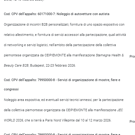
Cod. CPV dell’appalto: 60171000-7: Noleggio di autovetture con autista
Organizzazione di incontri B2B personalizzati, fornitura di uno spazio espositivo con
relativo allestimento, e fornitura di servizi accessori alla partecipazione, quali attività
di networking e servizi logistici, nell’ambito della partecipazione della collettiva
piemontese organizzata da CEIPIEMONTE alla manifestazione
Stamegna Health &
Pro
Beauty Care B2B
, Budapest, 22-23 febbraio 2026.
Cod. CPV dell’appalto: 79950000-8 - Servizi di organizzazione di mostre, fiere e
congressi
Noleggio area espositiva, ed eventuali servizi tecnici annessi, per la partecipazione
della collettiva piemontese organizzata da CEIPIEMONTE alla manifestazione
JEC
WORLD 2026
, che si terrà a Paris Nord Villepinte dal 10 al 12 marzo 2026.
Pro
Cod. CPV dell’appalto: 79950000-8 - Servizi di organizzazione di mostre, fiere e