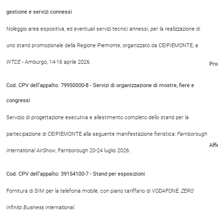
gestione e servizi connessi
Noleggio area espositiva, ed eventuali servizi tecnici annessi, per la realizzazione di
uno stand promozionale della Regione Piemonte, organizzato da CEIPIEMONTE, a
WTCE
- Amburgo, 14-16 aprile 2026.
Pro
Cod. CPV dell’appalto: 79950000-8 - Servizi di organizzazione di mostre, fiere e
congressi
Servizio di progettazione esecutiva e allestimento completo dello stand per la
partecipazione di CEIPIEMONTE alla seguente manifestazione fieristica:
Farnborough
Aff
International AirShow
, Farnborough 20-24 luglio 2026.
Cod. CPV dell’appalto: 39154100-7 - Stand per esposizioni
Fornitura di SIM per la telefonia mobile, con piano tariffario di VODAFONE:
ZERO
Infinito Business International
.