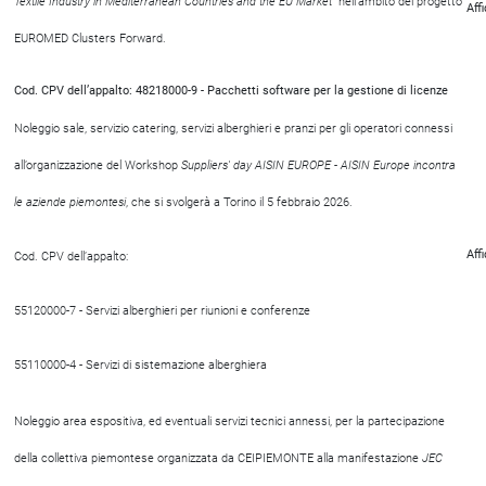
Textile Industry in Mediterranean Countries and the EU Market
” nell’ambito del progetto
Aff
EUROMED Clusters Forward.
Cod. CPV dell’appalto: 48218000-9 - Pacchetti software per la gestione di licenze
Noleggio sale, servizio catering, servizi alberghieri e pranzi per gli operatori connessi
all’organizzazione del Workshop
Suppliers' day AISIN EUROPE - AISIN Europe incontra
le aziende piemontesi
, che si svolgerà a Torino il 5 febbraio 2026.
Aff
Cod. CPV dell’appalto:
55120000-7 - Servizi alberghieri per riunioni e conferenze
55110000-4 - Servizi di sistemazione alberghiera
Noleggio area espositiva, ed eventuali servizi tecnici annessi, per la partecipazione
della collettiva piemontese organizzata da CEIPIEMONTE alla manifestazione
JEC