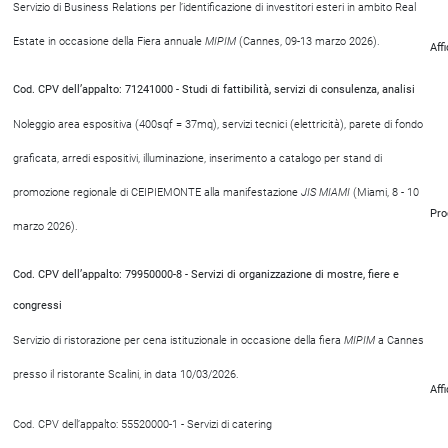
Servizio di Business Relations per l’identificazione di investitori esteri in ambito Real
Estate in occasione della Fiera annuale
MIPIM
(Cannes, 09-13 marzo 2026).
Aff
Cod. CPV dell’appalto: 71241000 - Studi di fattibilità, servizi di consulenza, analisi
Noleggio area espositiva (400sqf = 37mq), servizi tecnici (elettricità), parete di fondo
graficata, arredi espositivi, illuminazione, inserimento a catalogo per stand di
promozione regionale di CEIPIEMONTE alla manifestazione
JIS MIAMI
(Miami, 8 - 10
Pro
marzo 2026).
Cod. CPV dell’appalto: 79950000-8 - Servizi di organizzazione di mostre, fiere e
congressi
Servizio di ristorazione per cena istituzionale in occasione della fiera
MIPIM
a Cannes
presso il ristorante Scalini, in data 10/03/2026.
Aff
Cod. CPV dell’appalto: 55520000-1 - Servizi di catering