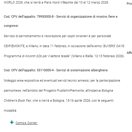
WORLD 2026
, che si terrà a Paris Nord Villepinte dal 10 al 12 marzo 2026.
Pro
Cod. CPV dell’appalto: 79950000-8 - Servizi di organizzazione di mostre, fiere e
congressi
Servizio di pernottamento e ristorazione per ospiti stranieri e per personale
CEIPIEMONTE, a Milano, in data 11 febbraio, in occasione dell’evento “
BUYERS’ DAYS:
Aff
Programma di incontri b2b per il settore tessile”
(Milano e Biella, 12-13 febbraio 2026).
Cod. CPV dell’appalto: 55110000-4 - Servizi di sistemazione alberghiera
Noleggio area espositiva ed eventuali servizi tecnici annessi, per la partecipazione
piemontese, nell’ambito del Progetto PublishInPiemonte, all’iniziativa
Bologna
Children’s Book Fair
, che si terrà a Bologna, 13-16 aprile 2026, con le seguenti
modalità:
Comics Corner: