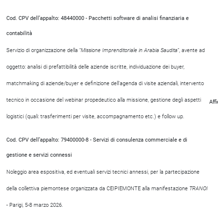
Cod. CPV dell’appalto: 48440000 - Pacchetti software di analisi finanziaria e
contabilità
Servizio di organizzazione della “
Missione Imprenditoriale in Arabia Saudita
”, avente ad
oggetto: analisi di prefattibilità delle aziende iscritte, individuazione dei buyer,
matchmaking di aziende/buyer e definizione dell’agenda di visite aziendali, intervento
tecnico in occasione del webinar propedeutico alla missione, gestione degli aspetti
Aff
logistici (quali: trasferimenti per visite, accompagnamento etc.) e follow up.
Cod. CPV dell’appalto: 79400000-8 - Servizi di consulenza commerciale e di
gestione e servizi connessi
Noleggio area espositiva, ed eventuali servizi tecnici annessi, per la partecipazione
della collettiva piemontese organizzata da CEIPIEMONTE alla manifestazione
TRANOI
- Parigi, 5-8 marzo 2026.