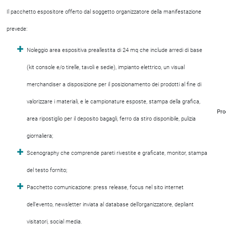
Il pacchetto espositore offerto dal soggetto organizzatore della manifestazione
prevede:
Noleggio area espositiva preallestita di 24 mq che include arredi di base
(kit console e/o tirelle, tavoli e sedie), impianto elettrico, un visual
merchandiser a disposizione per il posizionamento dei prodotti al fine di
valorizzare i materiali, e le campionature esposte, stampa della grafica,
Pro
area ripostiglio per il deposito bagagli, ferro da stiro disponibile, pulizia
giornaliera;
Scenography che comprende pareti rivestite e graficate, monitor, stampa
del testo fornito;
Pacchetto comunicazione: press release, focus nel sito internet
dell’evento, newsletter inviata al database dell’organizzatore, depliant
visitatori, social media.