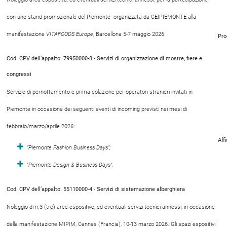
con uno stand promozionale del Piemonte- organizzata da CEIPIEMONTE alla
manifestazione
VITAFOODS Europe
, Barcellona 5-7 maggio 2026.
Pro
Cod. CPV dell’appalto: 79950000-8 - Servizi di organizzazione di mostre, fiere e
congressi
Servizio di pernottamento e prima colazione per operatori stranieri invitati in
Piemonte in occasione dei seguenti eventi di incoming previsti nei mesi di
febbraio/marzo/aprile 2026:
Aff
“Piemonte Fashion Business Days”;
“Piemonte Design & Business Days”.
Cod. CPV dell’appalto: 55110000-4 - Servizi di sistemazione alberghiera
Noleggio di n.3 (tre) aree espositive, ed eventuali servizi tecnici annessi, in occasione
della manifestazione MIPIM, Cannes (Francia), 10-13 marzo 2026. Gli spazi espositivi