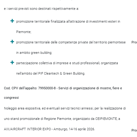
e i servizi previsti sono destinati rispettivamente a:
promozione territoriale finalizzata all’attrazione di investimenti esteri in
Piemonte;
promozione territoriale delle competenze private del territorio piemontese
Pro
in ambito green building;
partecipazione collettiva di imprese e studi professionali, organizzata
nell’ambito del PIF Cleantech & Green Building.
Cod. CPV dell’appalto: 79950000-8 - Servizi di organizzazione di mostre, fiere e
congressi
Noleggio area espositiva, ed eventuali servizi tecnici annessi, per la realizzazione di
uno stand promozionale di Regione Piemonte, organizzato da CEIPIEMONTE, a
AIX/AIRCRAFT INTERIOR EXPO - Amburgo, 14-16 aprile 2026.
Pro