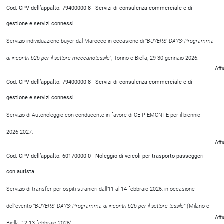
Cod. CPV dell’appalto: 79400000-8 - Servizi di consulenza commerciale e di
gestione e servizi connessi
Servizio individuazione buyer dal Marocco in occasione di “
BUYERS' DAYS: Programma
di incontri b2b per il settore meccanotessile
”, Torino e Biella, 29-30 gennaio 2026.
Aff
Cod. CPV dell’appalto: 79400000-8 - Servizi di consulenza commerciale e di
gestione e servizi connessi
Servizio di Autonoleggio con conducente in favore di CEIPIEMONTE per il biennio
2026-2027.
Aff
Cod. CPV dell’appalto: 60170000-0 - Noleggio di veicoli per trasporto passeggeri
con autista
Servizio di transfer per ospiti stranieri dall’11 al 14 febbraio 2026, in occasione
dell’evento “
BUYERS’ DAYS: Programma di incontri b2b per il settore tessile”
(Milano e
Aff
Biella, 12-13 febbraio 2026).