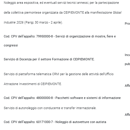
Noleggio area espositiva, ed eventuali servizi tecnici annessi, per la partecipazione
della collettiva piemontese organizzata da CEIPIEMONTE alla manifestazione
Global
Industrie 2026
(Parigi, 30 marzo - 2 aprile).
Pro
Cod. CPV dell’appalto: 79950000-8 - Servizi di organizzazione di mostre, fiere e
congressi
Inc
Servizio di Docenza per il settore Formazione di CEIPIEMONTE.
pub
Servizio di piattaforma telematica CRM per la gestione delle attività dell’Ufficio
Attrazione Investimenti di CEIPIEMONTE.
Aff
Cod. CPV dell’appalto: 48000000-8 - Pacchetti software e sistemi di informazione
Servizio di autonoleggio con conducente e transfer internazionale.
Aff
Cod. CPV dell’appalto: 60171000-7 - Noleggio di autovetture con autista