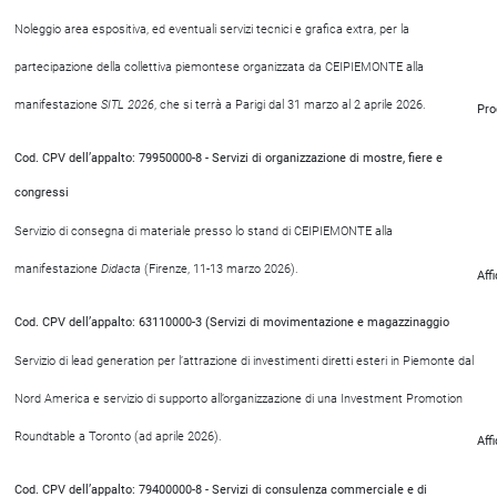
Noleggio area espositiva, ed eventuali servizi tecnici e grafica extra, per la
partecipazione della collettiva piemontese organizzata da CEIPIEMONTE alla
manifestazione
SITL 2026
, che si terrà a Parigi dal 31 marzo al 2 aprile 2026.
Pro
Cod. CPV dell’appalto: 79950000-8 - Servizi di organizzazione di mostre, fiere e
congressi
Servizio di consegna di materiale presso lo stand di CEIPIEMONTE alla
manifestazione
Didacta
(Firenze, 11-13 marzo 2026).
Aff
Cod. CPV dell’appalto: 63110000-3 (Servizi di movimentazione e magazzinaggio
Servizio di lead generation per l’attrazione di investimenti diretti esteri in Piemonte dal
Nord America e servizio di supporto all’organizzazione di una Investment Promotion
Roundtable a Toronto (ad aprile 2026).
Aff
Cod. CPV dell’appalto: 79400000-8 - Servizi di consulenza commerciale e di