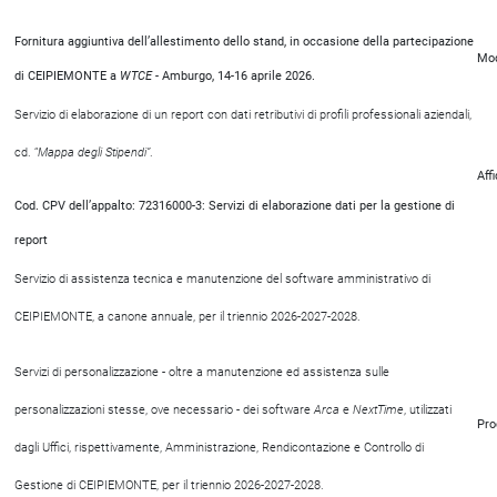
Fornitura aggiuntiva dell’allestimento dello stand, in occasione della partecipazione
Mod
di CEIPIEMONTE a
WTCE
- Amburgo, 14-16 aprile 2026.
Servizio di elaborazione di un report con dati retributivi di profili professionali aziendali,
cd. “
Mappa degli Stipendi”
.
Aff
Cod. CPV dell’appalto: 72316000-3: Servizi di elaborazione dati per la gestione di
report
Servizio di assistenza tecnica e manutenzione del software amministrativo di
CEIPIEMONTE, a canone annuale, per il triennio 2026-2027-2028.
Servizi di personalizzazione - oltre a manutenzione ed assistenza sulle
personalizzazioni stesse, ove necessario - dei software
Arca
e
NextTime
, utilizzati
Pro
dagli Uffici, rispettivamente, Amministrazione, Rendicontazione e Controllo di
Gestione di CEIPIEMONTE, per il triennio 2026-2027-2028.