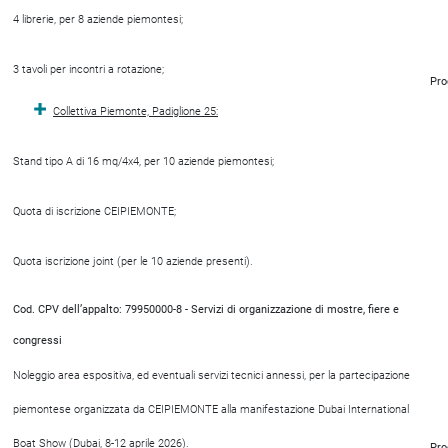
4 librerie, per 8 aziende piemontesi;
3 tavoli per incontri a rotazione;
Pro
Collettiva Piemonte, Padiglione 25:
Stand tipo A di 16 mq/4x4, per 10 aziende piemontesi;
Quota di iscrizione CEIPIEMONTE;
Quota iscrizione joint (per le 10 aziende presenti).
Cod. CPV dell’appalto: 79950000-8 - Servizi di organizzazione di mostre, fiere e
congressi
Noleggio area espositiva, ed eventuali servizi tecnici annessi, per la partecipazione
piemontese organizzata da CEIPIEMONTE alla manifestazione Dubai International
Boat Show (Dubai, 8-12 aprile 2026).
Pro