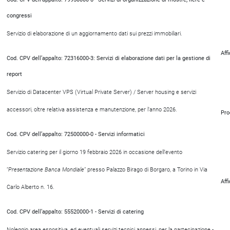
congressi
Servizio di elaborazione di un aggiornamento dati sui prezzi immobiliari.
Aff
Cod. CPV dell’appalto: 72316000-3: Servizi di elaborazione dati per la gestione di
report
Servizio di Datacenter VPS (Virtual Private Server) / Server housing e servizi
accessori, oltre relativa assistenza e manutenzione, per l’anno 2026.
Pro
Cod. CPV dell’appalto: 72500000-0 - Servizi informatici
Servizio catering per il giorno 19 febbraio 2026 in occasione dell’evento
“
Presentazione Banca Mondiale
” presso Palazzo Birago di Borgaro, a Torino in Via
Aff
Carlo Alberto n. 16.
Cod. CPV dell’appalto: 55520000-1 - Servizi di catering
Noleggio area espositiva, ed eventuali servizi tecnici annessi, per la partecipazione -