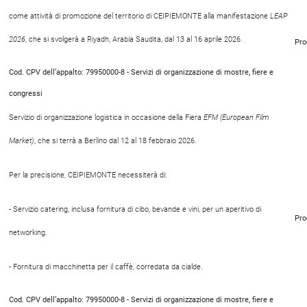
come attività di promozione del territorio di CEIPIEMONTE alla manifestazione
LEAP
2026
, che si svolgerà a Riyadh, Arabia Saudita, dal 13 al 16 aprile 2026.
Pro
Cod. CPV dell’appalto: 79950000-8 - Servizi di organizzazione di mostre, fiere e
congressi
Servizio di organizzazione logistica in occasione della Fiera
EFM (European Film
Market)
, che si terrà a Berlino dal 12 al 18 febbraio 2026.
Per la precisione, CEIPIEMONTE necessiterà di:
- Servizio catering, inclusa fornitura di cibo, bevande e vini, per un aperitivo di
Pro
networking.
- Fornitura di macchinetta per il caffè, corredata da cialde.
Cod. CPV dell’appalto: 79950000-8 - Servizi di organizzazione di mostre, fiere e