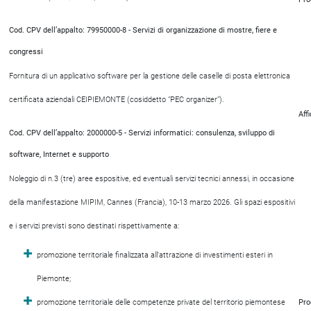
Cod. CPV dell’appalto: 79950000-8 - Servizi di organizzazione di mostre, fiere e
congressi
Fornitura di un applicativo software per la gestione delle caselle di posta elettronica
certificata aziendali CEIPIEMONTE (cosiddetto “PEC organizer”).
Aff
Cod. CPV dell’appalto: 2000000-5 - Servizi informatici: consulenza, sviluppo di
software, Internet e supporto
Noleggio di n.3 (tre) aree espositive, ed eventuali servizi tecnici annessi, in occasione
della manifestazione MIPIM, Cannes (Francia), 10-13 marzo 2026. Gli spazi espositivi
e i servizi previsti sono destinati rispettivamente a:
promozione territoriale finalizzata all’attrazione di investimenti esteri in
Piemonte;
promozione territoriale delle competenze private del territorio piemontese
Pro