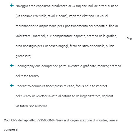
Noleggio area espositiva preallestita di 24 mq che include arredi di base
(kit console e/o tirelle, tavoli e sedie), impianto elettrico, un visual
merchandiser a disposizione per il posizionamento dei prodotti al fine di
valorizzare i materiali, e le campionature esposte, stampa della grafica,
Pro
area ripostiglio per il deposito bagagli, ferro da stiro disponibile, pulizia
giornaliera;
Scenography che comprende pareti rivestite e graficate, monitor, stampa
del testo fornito;
Pacchetto comunicazione: press release, focus nel sito internet
dell’evento, newsletter inviata al database dell’organizzatore, depliant
visitatori, social media.
Cod. CPV dell’appalto: 79950000-8 - Servizi di organizzazione di mostre, fiere e
congressi