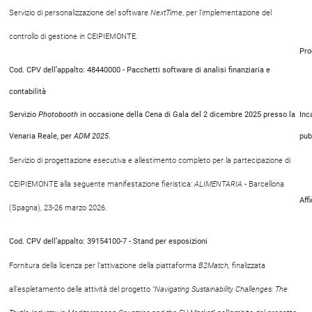
Servizio di personalizzazione del software
NextTime
, per l’implementazione del
controllo di gestione in CEIPIEMONTE.
Pro
Cod. CPV dell’appalto: 48440000 - Pacchetti software di analisi finanziaria e
contabilità
Servizio
Photobooth
in occasione della Cena di Gala del 2 dicembre 2025 presso la
Inc
Venaria Reale, per
ADM 2025
.
pub
Servizio di progettazione esecutiva e allestimento completo per la partecipazione di
CEIPIEMONTE alla seguente manifestazione fieristica:
ALIMENTARIA
- Barcellona
Aff
(Spagna), 23-26 marzo 2026.
Cod. CPV dell’appalto: 39154100-7 - Stand per esposizioni
Fornitura della licenza per l’attivazione della piattaforma
B2Match,
finalizzata
all’espletamento delle attività del progetto “
Navigating Sustainability Challenges: The