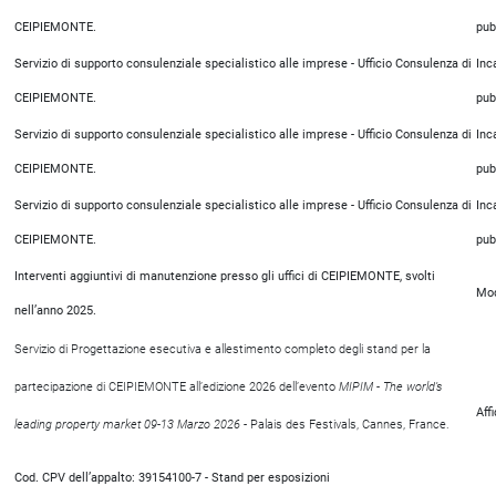
CEIPIEMONTE.
pub
Servizio di supporto consulenziale specialistico alle imprese - Ufficio Consulenza di
Inc
CEIPIEMONTE.
pub
Servizio di supporto consulenziale specialistico alle imprese - Ufficio Consulenza di
Inc
CEIPIEMONTE.
pub
Servizio di supporto consulenziale specialistico alle imprese - Ufficio Consulenza di
Inc
CEIPIEMONTE.
pub
Interventi aggiuntivi di manutenzione presso gli uffici di CEIPIEMONTE, svolti
Mod
nell’anno 2025.
Servizio di Progettazione esecutiva e allestimento completo degli stand per la
partecipazione di CEIPIEMONTE all’edizione 2026 dell’evento
MIPIM - The world’s
Aff
leading property market 09-13 Marzo 2026
- Palais des Festivals, Cannes, France.
Cod. CPV dell’appalto: 39154100-7 - Stand per esposizioni