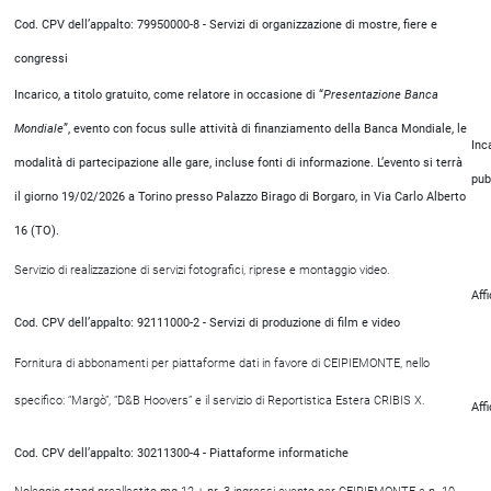
Cod. CPV dell’appalto: 79950000-8 - Servizi di organizzazione di mostre, fiere e
congressi
Incarico, a titolo gratuito, come relatore in occasione di “
Presentazione Banca
Mondiale
”, evento con focus sulle attività di finanziamento della Banca Mondiale, le
Inc
modalità di partecipazione alle gare, incluse fonti di informazione. L’evento si terrà
pub
il giorno 19/02/2026 a Torino presso Palazzo Birago di Borgaro, in Via Carlo Alberto
16 (TO).
Servizio di realizzazione di servizi fotografici, riprese e montaggio video.
Aff
Cod. CPV dell’appalto: 92111000-2 - Servizi di produzione di film e video
Fornitura di abbonamenti per piattaforme dati in favore di CEIPIEMONTE, nello
specifico: “Margò”, “D&B Hoovers” e il servizio di Reportistica Estera CRIBIS X.
Aff
Cod. CPV dell’appalto: 30211300-4 - Piattaforme informatiche