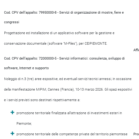
Cod. CPV dell’appalto: 79950000-8 - Servizi di organizzazione di mostre, fiere e
congressi
Progettazione ed installazione di un applicativo software per la gestione e
conservazione documentale (software “M-Files”), per CEIPIEMONTE.
Aff
Cod. CPV dell’appalto: 72000000-5 - Servizi informatici: consulenza, sviluppo di
software, Internet e supporto
Noleggio di n.3 (tre) aree espositive, ed eventuali servizi tecnici annessi, in occasione
della manifestazione MIPIM, Cannes (Francia), 10-13 marzo 2026. Gli spazi espositivi
e i servizi previsti sono destinati rispettivamente a:
promozione territoriale finalizzata all’attrazione di investimenti esteri in
Piemonte;
promozione territoriale delle competenze private del territorio piemontese
Pro