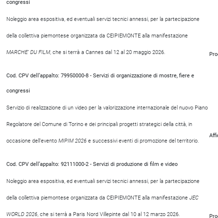
congressi
Noleggio area espositiva, ed eventuali servizi tecnici annessi, per la partecipazione
della collettiva piemontese organizzata da CEIPIEMONTE alla manifestazione
MARCHE’ DU FILM
, che si terrà a Cannes dal 12 al 20 maggio 2026.
Pro
Cod. CPV dell’appalto: 79950000-8 - Servizi di organizzazione di mostre, fiere e
congressi
Servizio di realizzazione di un video per la valorizzazione internazionale del nuovo Piano
Regolatore del Comune di Torino e dei principali progetti strategici della città, in
Aff
occasione dell’evento
MIPIM 2026
e successivi eventi di promozione del territorio.
Cod. CPV dell’appalto: 92111000-2 - Servizi di produzione di film e video
Noleggio area espositiva, ed eventuali servizi tecnici annessi, per la partecipazione
della collettiva piemontese organizzata da CEIPIEMONTE alla manifestazione
JEC
WORLD 2026
, che si terrà a Paris Nord Villepinte dal 10 al 12 marzo 2026.
Pro