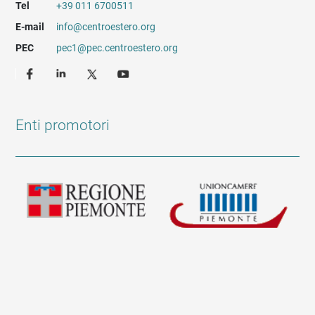
Tel
+39 011 6700511
E-mail
info@centroestero.org
PEC
pec1@pec.centroestero.org
Enti promotori