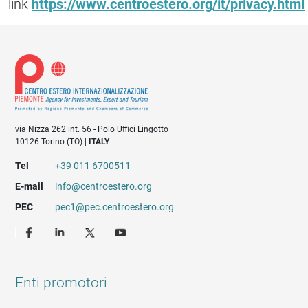
link
https://www.centroestero.org/it/privacy.html
via Nizza 262 int. 56 - Polo Uffici Lingotto
10126 Torino (TO) |
ITALY
Tel
+39 011 6700511
E-mail
info@centroestero.org
PEC
pec1@pec.centroestero.org
Enti promotori