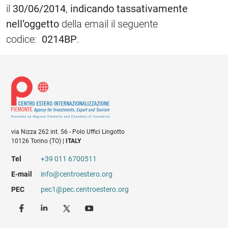
il
30/06/2014
,
indicando tassativamente
nell’oggetto
della email il seguente
codice:
0214BP
.
via Nizza 262 int. 56 - Polo Uffici Lingotto
10126 Torino (TO) |
ITALY
Tel
+39 011 6700511
E-mail
info@centroestero.org
PEC
pec1@pec.centroestero.org