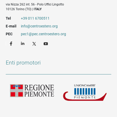
via Nizza 262 int. 56 - Polo Uffici Lingotto
10126 Torino (TO) |
ITALY
Tel
+39 011 6700511
E-mail
info@centroestero.org
PEC
pec1@pec.centroestero.org
Enti promotori