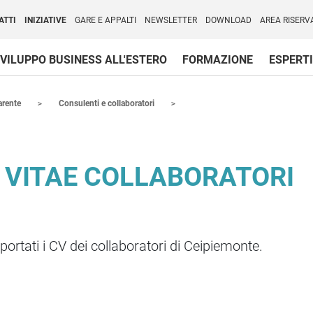
per l'Internazionalizzazione
)
ATTI
INIZIATIVE
GARE E APPALTI
NEWSLETTER
DOWNLOAD
AREA RISERV
VILUPPO BUSINESS ALL'ESTERO
FORMAZIONE
ESPERTI
arente
Consulenti e collaboratori
 VITAE COLLABORATORI
portati i CV dei collaboratori di Ceipiemonte.