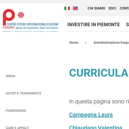
Cambia la lingua del sito
Scopri Centro Estero 
Italiano (Italia)
English (United Kingdom
CHI SIAMO
SOCI
CONT
INVESTIRE IN PIEMONTE
S
Contenuti Principali
Home
Amministrazione trasp
CURRICULA
MEDIA
SOCIETÀ TRASPARENTE
In questa pagina sono ri
FUNDRAISING
Campagna Laura
Chiaudano Valentina
GARE E APPALTI