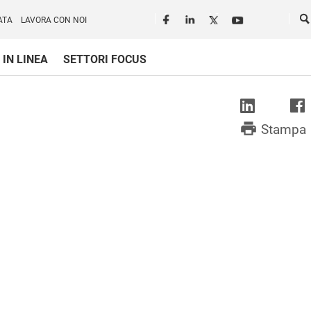
Seguici in rete
Ce
ATA
LAVORA CON NOI
 IN LINEA
SETTORI FOCUS
print
Stampa