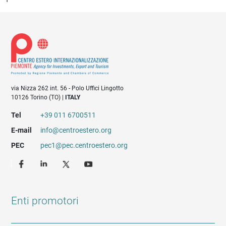
via Nizza 262 int. 56 - Polo Uffici Lingotto
10126 Torino (TO) |
ITALY
Tel
+39 011 6700511
E-mail
info@centroestero.org
PEC
pec1@pec.centroestero.org
Enti promotori