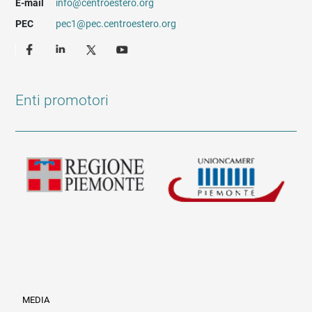
E-mail
info@centroestero.org
PEC
pec1@pec.centroestero.org
Enti promotori
MEDIA