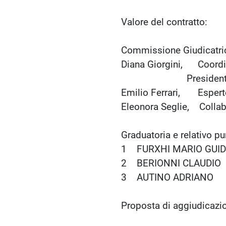
Valore del contratt
Commissione Giudicatric
Diana Giorgini, Coordin
Presidente della 
Emilio Ferrari, Esperto
Eleonora Seglie, Collab
Graduatoria e relativ
1 FURXHI MARIO GUI
2 BERIONNI CLAUDI
3 AUTINO ADRIANO
Proposta di aggiudica
con sede in TO