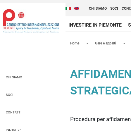
Cambia la lingua del sito
Scopri Centro Estero 
Italiano (Italia)
English (United Kingdom
CHI SIAMO
SOCI
CONT
INVESTIRE IN PIEMONTE
S
Contenuti Principali
Home
Gare e appalti
AFFIDAMEN
CHI SIAMO
STRATEGIC
SOCI
CONTATTI
Procedura per affidament
INIZIATIVE