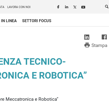
Seguici in rete
Ce
ATA
LAVORA CON NOI
 IN LINEA
SETTORI FOCUS
print
Stampa
ENZA TECNICO-
ONICA E ROBOTICA”
tore Meccatronica e Robotica”