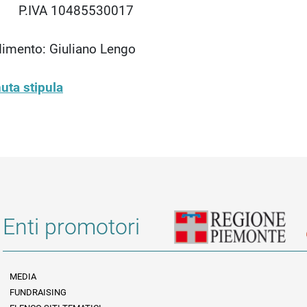
485530017
imento: Giuliano Lengo
uta stipula
Enti promotori
MEDIA
FUNDRAISING
Informazioni legali e trasparenza