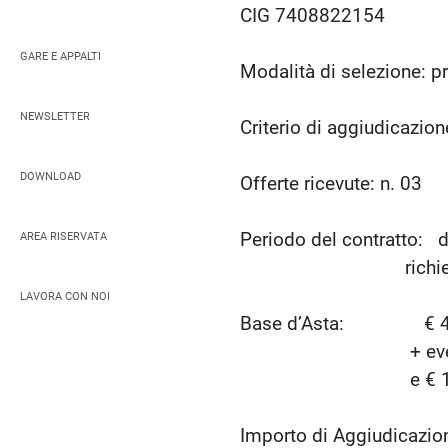
CIG 7408822154
GARE E APPALTI
Modalità di selezione: p
NEWSLETTER
Criterio di aggiudicazi
DOWNLOAD
Offerte ricevute: n. 03
Periodo del contratto: d
AREA RISERVATA
richiesta scritta e
LAVORA CON NOI
Base d’Asta: € 450,00
+ eventuali spese 
e € 17.000,0
Importo di Aggiudicaz