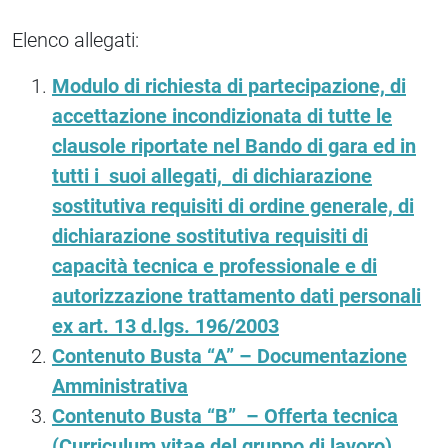
Elenco allegati:
Modulo di richiesta di partecipazione, di
accettazione incondizionata di tutte le
clausole riportate nel Bando di gara ed in
tutti i suoi allegati, di dichiarazione
sostitutiva requisiti di ordine generale, di
dichiarazione sostitutiva requisiti di
capacità tecnica e professionale e di
autorizzazione trattamento dati personali
ex art. 13 d.lgs. 196/2003
Contenuto Busta “A” – Documentazione
Amministrativa
Contenuto Busta “B” – Offerta tecnica
(Curriculum vitae del gruppo di lavoro)