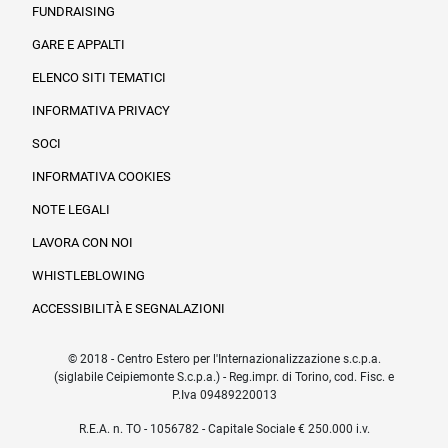
FUNDRAISING
Informazioni legali e trasparenza
GARE E APPALTI
ELENCO SITI TEMATICI
INFORMATIVA PRIVACY
SOCI
INFORMATIVA COOKIES
NOTE LEGALI
LAVORA CON NOI
WHISTLEBLOWING
ACCESSIBILITÀ E SEGNALAZIONI
© 2018 - Centro Estero per l'Internazionalizzazione s.c.p.a.
(siglabile Ceipiemonte S.c.p.a.) - Reg.impr. di Torino, cod. Fisc. e
P.Iva 09489220013
R.E.A. n. TO - 1056782 - Capitale Sociale € 250.000 i.v.