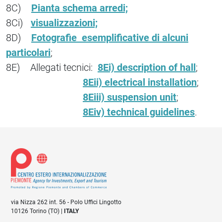
8C)
Pianta schema arredi;
8Ci)
visualizzazioni;
8D)
Fotografie esemplificative di alcuni
particolari
;
8E) Allegati tecnici:
8Ei) description of hall
;
8Eii) electrical installation
;
8Eiii) suspension unit
;
8Eiv) technical guidelines
.
via Nizza 262 int. 56 - Polo Uffici Lingotto
10126 Torino (TO) |
ITALY