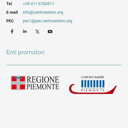
Tel
+39 011 6700511
E-mail
info@centroestero.org
PEC
pec1@pec.centroestero.org
Enti promotori