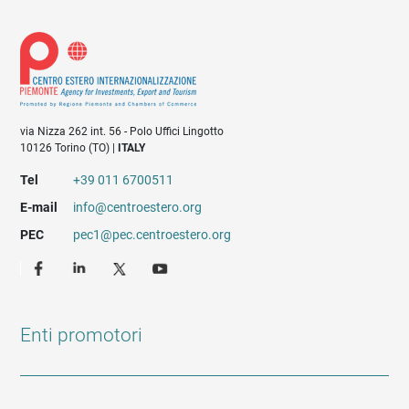
via Nizza 262 int. 56 - Polo Uffici Lingotto
10126 Torino (TO) |
ITALY
Tel
+39 011 6700511
E-mail
info@centroestero.org
PEC
pec1@pec.centroestero.org
Enti promotori