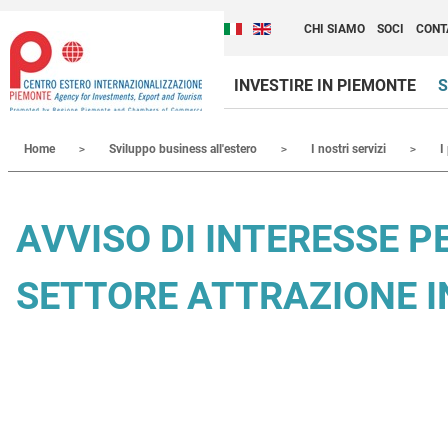
Cambia la lingua del sito
Scopri Centro Estero 
Italiano (Italia)
English (United Kingdom
CHI SIAMO
SOCI
CONT
INVESTIRE IN PIEMONTE
S
Contenuti Principali
Home
Sviluppo business all'estero
I nostri servizi
I
AVVISO DI INTERESSE P
SETTORE ATTRAZIONE I