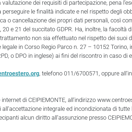
ella valutazione dei requisiti di partecipazione, pena l
erseguire le finalità indicate e nel rispetto degli obbl
fica o cancellazione dei propri dati personali, così co
 18, 20 e 21 del succitato GDPR. Ha, inoltre, la facoltà
trattamento non sia effettuato nel rispetto dei suoi di
legale in Corso Regio Parco n. 27 – 10152 Torino, i
, o DPO in inglese) ai fini del riscontro in caso di ese
ntroestero.org
, telefono 011/6700571, oppure all’i
ale internet di CEIPIEMONTE, all’indirizzo www.centroe
 all’accettazione integrale ed incondizionata di tutte
rtecipanti alcun diritto all’assunzione presso CEIPI