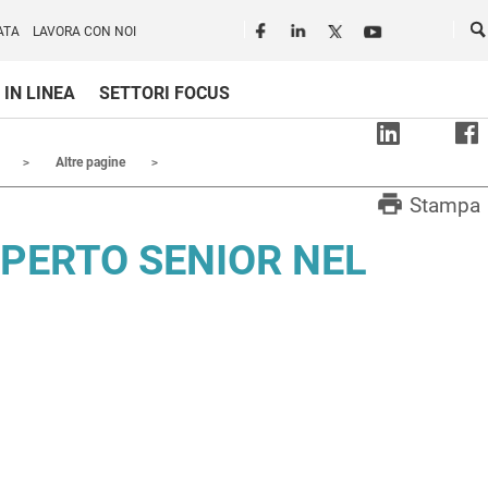
Seguici in rete
Ce
ATA
LAVORA CON NOI
 IN LINEA
SETTORI FOCUS
Altre pagine
print
Stampa
SPERTO SENIOR NEL