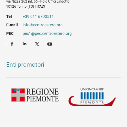
via Nizza 262 int. 56 - Polo Uffici Lingotto
10126 Torino (TO) |
ITALY
Tel
+39 011 6700511
E-mail
info@centroestero.org
PEC
pec1@pec.centroestero.org
Enti promotori