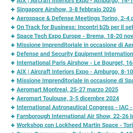
AIX | Aircraft Interiors Expo - Amburgo, 14-
Singapore Airshow, 3-8 febbraio 2026
Aerospace & Defense Meetings Torino, 2-4
On Track for Business: Incontri b2b per il se
Space Tech Expo Europe - Brema, 18-20 no
Missione imprenditoriale in occasione di 
Defense and Security Equipment Internation
International Paris Airshow - Le Bourget, 1
AIX | Aircraft Interiors Expo - Amburgo, 8-10
Missione Imprenditoriale in occasione di S
Aeromart Montreal, 25-27 marzo 2025
Aeromart Toulouse, 3-5 dicembre 2024
International Astronautical Congress - IAC 
Farnborough International Air Show, 22-26 l
Workshop con Lockheed Martin Space - Tori