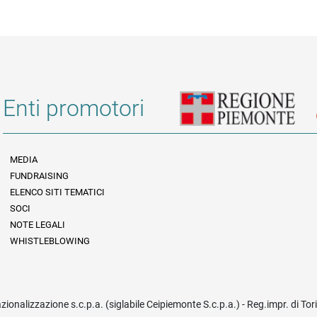
Enti promotori
MEDIA
FUNDRAISING
Informazioni legali e trasparenza
ELENCO SITI TEMATICI
SOCI
NOTE LEGALI
WHISTLEBLOWING
azionalizzazione s.c.p.a. (siglabile Ceipiemonte S.c.p.a.) - Reg.impr. di To