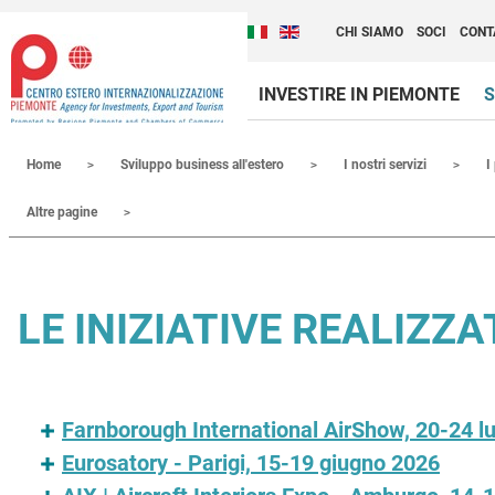
Cambia la lingua del sito
Scopri Centro Estero 
Italiano (Italia)
English (United Kingdom
CHI SIAMO
SOCI
CONT
INVESTIRE IN PIEMONTE
S
Contenuti Principali
Home
Sviluppo business all'estero
I nostri servizi
I
Altre pagine
LE INIZIATIVE REALIZZ
Farnborough International AirShow, 20-24 lu
Eurosatory - Parigi, 15-19 giugno 2026