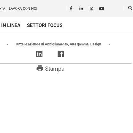
Seguici in rete
Ce
ATA
LAVORA CON NOI
 IN LINEA
SETTORI FOCUS
Tutte le aziende di Abbigliamento, Alta gamma, Design
print
Stampa