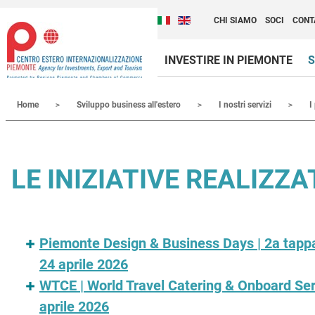
Cambia la lingua del sito
Scopri Centro Estero 
Italiano (Italia)
English (United Kingdom
CHI SIAMO
SOCI
CONT
INVESTIRE IN PIEMONTE
S
Contenuti Principali
Home
Sviluppo business all'estero
I nostri servizi
I
LE INIZIATIVE REALIZZ
Piemonte Design & Business Days | 2a tappa 
24 aprile 2026
WTCE | World Travel Catering & Onboard Se
aprile 2026