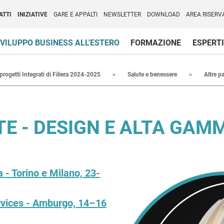
per l'Internazionalizzazione
)
ATTI
INIZIATIVE
GARE E APPALTI
NEWSLETTER
DOWNLOAD
AREA RISERV
VILUPPO BUSINESS ALL'ESTERO
FORMAZIONE
ESPERTI
 progetti Integrati di Filiera 2024-2025
Salute e benessere
Altre p
ATE - DESIGN E ALTA GAM
- Torino e Milano, 23-
rvices - Amburgo, 14–16