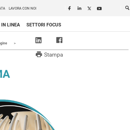
Seguici in rete
Ce
ATA
LAVORA CON NOI
 IN LINEA
SETTORI FOCUS
agine
print
Stampa
MA