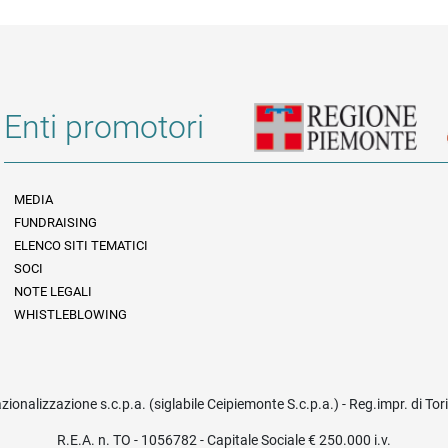
Enti promotori
MEDIA
FUNDRAISING
Informazioni legali e trasparenza
ELENCO SITI TEMATICI
SOCI
NOTE LEGALI
WHISTLEBLOWING
azionalizzazione s.c.p.a. (siglabile Ceipiemonte S.c.p.a.) - Reg.impr. di To
R.E.A. n. TO - 1056782 - Capitale Sociale € 250.000 i.v.