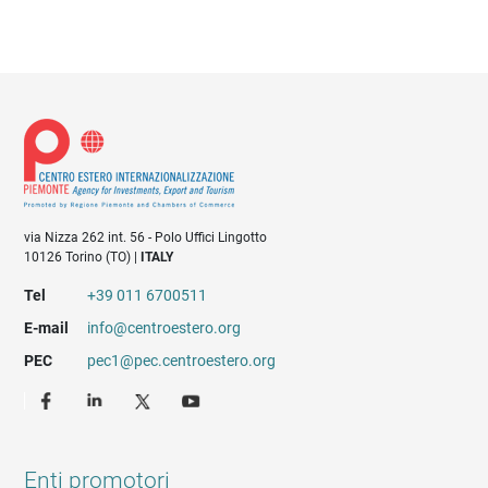
via Nizza 262 int. 56 - Polo Uffici Lingotto
10126 Torino (TO) |
ITALY
Tel
+39 011 6700511
E-mail
info@centroestero.org
PEC
pec1@pec.centroestero.org
Enti promotori