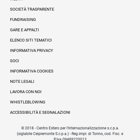
SOCIETÀ TRASPARENTE
FUNDRAISING
Informazioni legali e trasparenza
GARE E APPALTI
ELENCO SITI TEMATICI
INFORMATIVA PRIVACY
SOCI
INFORMATIVA COOKIES
NOTE LEGALI
LAVORA CON NOI
WHISTLEBLOWING
ACCESSIBILITÀ E SEGNALAZIONI
© 2018 - Centro Estero per l'Internazionalizzazione s.c.p.a.
(siglabile Ceipiemonte S.c.p.a.) - Reg.impr. di Torino, cod. Fisc. e
P.Iva 09489220013