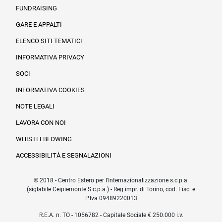
FUNDRAISING
Informazioni legali e trasparenza
GARE E APPALTI
ELENCO SITI TEMATICI
INFORMATIVA PRIVACY
SOCI
INFORMATIVA COOKIES
NOTE LEGALI
LAVORA CON NOI
WHISTLEBLOWING
ACCESSIBILITÀ E SEGNALAZIONI
© 2018 - Centro Estero per l'Internazionalizzazione s.c.p.a.
(siglabile Ceipiemonte S.c.p.a.) - Reg.impr. di Torino, cod. Fisc. e
P.Iva 09489220013
R.E.A. n. TO - 1056782 - Capitale Sociale € 250.000 i.v.