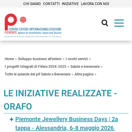
CHI SIAMO
CONTATTI
INIZIATIVE
LAVORA CON NOI
Contenuti Principali
Home
Sviluppo business all'estero
I nostri servizi
I progetti Integrati di Filiera 2024-2025
Salute e benessere
Tutte le aziende del pif Salute e Benessere
Altre pagine
LE INIZIATIVE REALIZZATE -
ORAFO
Piemonte Jewellery Business Days | 2a
tappa - Alessandria, 6-8 maggio 2026