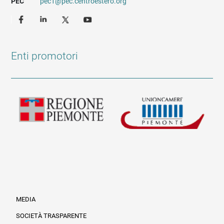
PEC
pec1@pec.centroestero.org
Enti promotori
MEDIA
SOCIETÀ TRASPARENTE