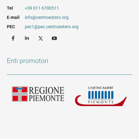
Tel
+39 011 6700511
E-mail
info@centroestero.org
PEC
pec1@pec.centroestero.org
Enti promotori