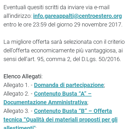
Eventuali quesiti scritti da inviare via e-mail
all'indirizzo:
info.gareappalti@centroestero.org
entro le ore 23:59 del giorno 29 novembre 2017.
La migliore offerta sarà selezionata con il criterio
dell’offerta economicamente più vantaggiosa, ai
sensi dell’art. 95, comma 2, del D.Lgs. 50/2016.
Elenco Allegati
:
Allegato 1. -
Domanda di partecipazione
;
Allegato 2. -
Contenuto Busta “A” –
Documentazione Amministrativa
;
Allegato 3. -
Contenuto Busta “B” – Offerta
tecnica “Qualità dei materiali proposti per gli
allestimenti"
;