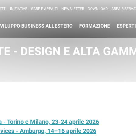
per l'Internazionalizzazione
)
TTI
INIZIATIVE
GARE E APPALTI
NEWSLETTER
DOWNLOAD
AREA RISERVA
VILUPPO BUSINESS ALL'ESTERO
FORMAZIONE
ESPERTI
ATE - DESIGN E ALTA GAM
- Torino e Milano, 23-24 aprile 2026
vices - Amburgo, 14–16 aprile 2026