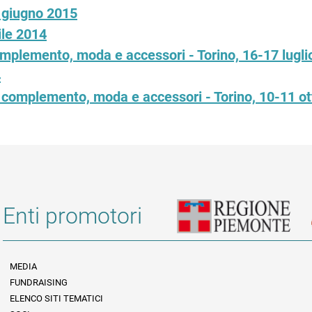
 giugno 2015
ile 2014
complemento, moda e accessori - Torino, 16-17 lugl
4
 e complemento, moda e accessori - Torino, 10-11 o
Enti promotori
MEDIA
FUNDRAISING
Informazioni legali e trasparenza
ELENCO SITI TEMATICI