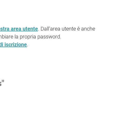
stra area utente
. Dall’area utente è anche
ambiare la propria password.
i iscrizione
.
s"