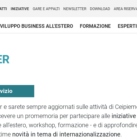
per l'Internazionalizzazione
)
ATTI
INIZIATIVE
GARE E APPALTI
NEWSLETTER
DOWNLOAD
AREA RISERV
VILUPPO BUSINESS ALL'ESTERO
FORMAZIONE
ESPERTI
ER
rvizio
ter e sarete sempre aggiornati sulle attività di Ceipi
ricevere un promemoria per partecipare alle
iniziativ
ia e all’estero, workshop, formazione - e di approfondi
ltime
novità in tema di internazionalizzazione
.