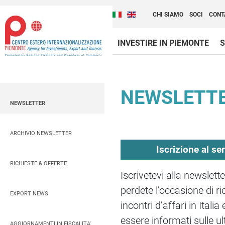
Cambia la lingua del sito
Scopri Centro Estero 
Italiano (Italia)
English (United Kingdom
CHI SIAMO
SOCI
CONT
INVESTIRE IN PIEMONTE
S
Contenuti Principali
NEWSLETT
NEWSLETTER
ARCHIVIO NEWSLETTER
Iscrizione al se
RICHIESTE & OFFERTE
Iscrivetevi alla newslet
perdete l’occasione di 
EXPORT NEWS
incontri d’affari in Ital
essere informati sulle u
AGGIORNAMENTI IN FISCALITA'