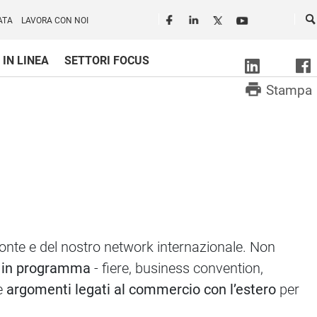
Seguici in rete
Ce
ATA
LAVORA CON NOI
 IN LINEA
SETTORI FOCUS
print
Stampa
emonte e del nostro network internazionale. Non
e in programma
- fiere, business convention,
re
argomenti legati al commercio con l’estero
per