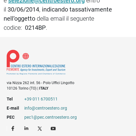
e
selezione@centroestero.org
entro
il
30/06/2014
,
indicando tassativamente
nell’oggetto
della email il seguente
codice:
0214BP
.
via Nizza 262 int. 56 - Polo Uffici Lingotto
10126 Torino (TO) |
ITALY
Tel
+39 011 6700511
E-mail
info@centroestero.org
PEC
pec1@pec.centroestero.org