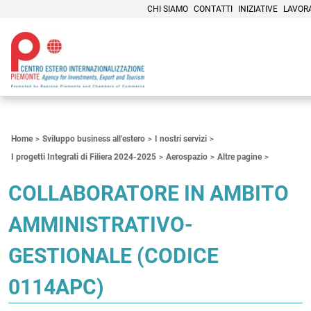
CHI SIAMO
CONTATTI
INIZIATIVE
LAVOR
Contenuti Principali
Home
Sviluppo business all'estero
I nostri servizi
I progetti Integrati di Filiera 2024-2025
Aerospazio
Altre pagine
COLLABORATORE IN AMBITO
AMMINISTRATIVO-
GESTIONALE (CODICE
0114APC)