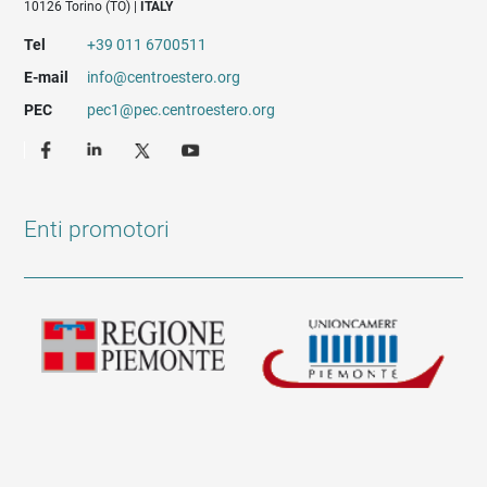
10126 Torino (TO) |
ITALY
Tel
+39 011 6700511
E-mail
info@centroestero.org
PEC
pec1@pec.centroestero.org
Enti promotori